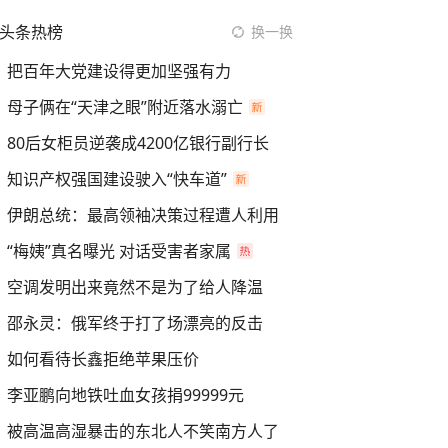
头条热榜
换一换
把百年大党建设得更加坚强有力
母子俩在“天津之眼”附近落水溺亡
80后女柜员逆袭成4200亿银行副行长
知识产权强国建设驶入“快车道”
伊朗总统：最高领袖决策过程遭人利用
“梅姨”真名曝光 对话受害者家属
空调发明出来竟然不是为了给人降温
邵永灵：俄军终于打了场漂亮的反击
如何看待长鑫拒绝苹果压价
李亚鹏向地铁吐血女孩捐99999元
被高温高湿暴击的东北人不笑南方人了