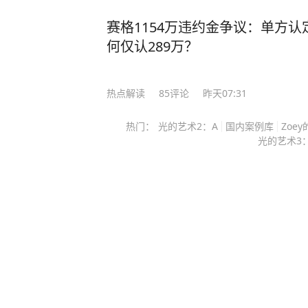
赛格1154万违约金争议：单方认
何仅认289万？
热点解读
85
评论
昨天07:31
热门：
光的艺术2：A
国内案例库
Zoe
光的艺术3