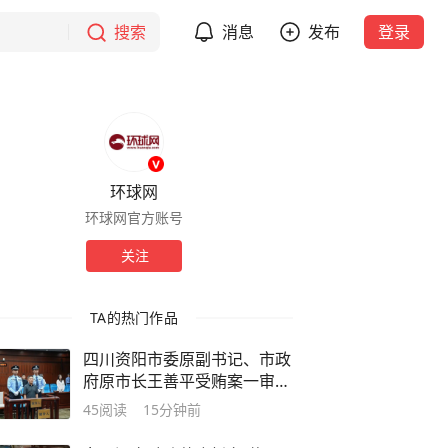
搜索
消息
发布
登录
环球网
环球网官方账号
关注
TA的热门作品
四川资阳市委原副书记、市政
府原市长王善平受贿案一审宣
判
45
阅读
15分钟前