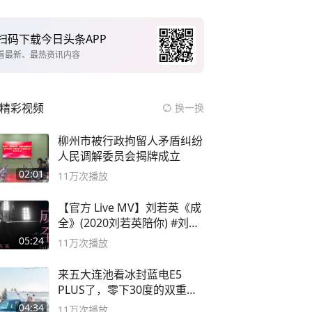
扫码下载今日头条APP
看最新、最热资讯内容
精彩视频
换一换
柳州市被行政拘留人矛盾纠纷
人民调解委员会揭牌成立
02:01
11万
次播放
【官方 Live MV】刘若英《成
全》(2020刘若英陪你) #刘若
英 #成全
05:24
11万
次播放
来五大连池看冰封蓝电E5
PLUS了，零下30度的双重冰
封40小时全录
04:34
11万
次播放