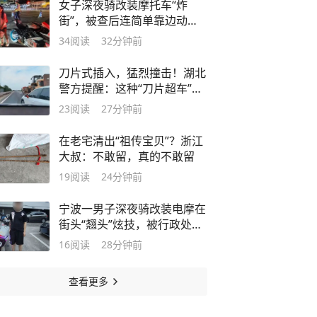
女子深夜骑改装摩托车“炸
街”，被查后连简单靠边动作
都迟迟无法完成，交警一查竟
34
阅读
32分钟前
是“无证+无牌”，车还是别人
的……
刀片式插入，猛烈撞击！湖北
警方提醒：这种“刀片超车”，
太危险了
23
阅读
27分钟前
在老宅清出“祖传宝贝”？浙江
大叔：不敢留，真的不敢留
19
阅读
24分钟前
宁波一男子深夜骑改装电摩在
街头“翘头”炫技，被行政处
罚，交警：这不是耍帅，是拿
16
阅读
28分钟前
命在赌！
查看更多