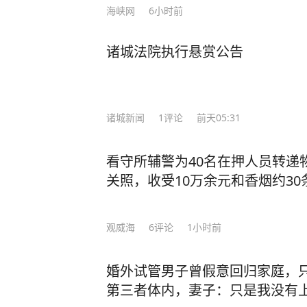
海峡网
6小时前
诸城法院执行悬赏公告
诸城新闻
1
评论
前天05:31
看守所辅警为40名在押人员转递
关照，收受10万余元和香烟约3
观威海
6
评论
1小时前
婚外试管男子曾假意回归家庭，
第三者体内，妻子：只是我没有