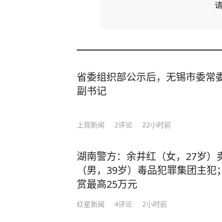
省委组织部公示后，无锡市委常
副书记
上观新闻
2
评论
22小时前
湖南警方：余井红（女，27岁）
（男，39岁）毒品犯罪集团主犯
赏最高25万元
红星新闻
4
评论
2小时前