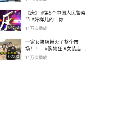
《庆》 #第5个中国人民警察
节 #好样儿的！你
01:52
11万
次播放
一家女装店带火了整个市
场！！！#购物狂 #女装店 #
高品质女装
02:00
11万
次播放