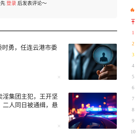
请先
登录
后发表评论～
1
2
委时勇，任连云港市委
3
4
5
6
卖淫集团主犯，王开坚
7
；二人同日被通缉，悬
8
9
10