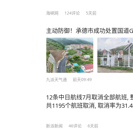
海峡网
124
评论
5天前
主动防御！承德市成功处置国道G
九派天气通
前天09:49
12条中日航线7月取消全部航班,
共1195个航班取消, 取消率为31.
新派新闻
46
评论
6天前