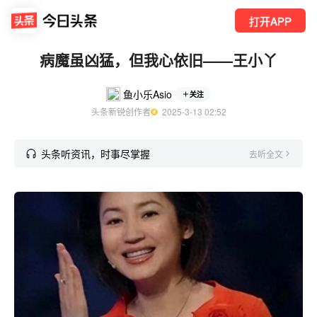
打开APP
病魔虽凶猛，但我心依旧——王小丫
鱼小乐Asio
关注
头条新锐创作者
  2025-3-13 02:52
头条听资讯，时事尽掌握
去听全文