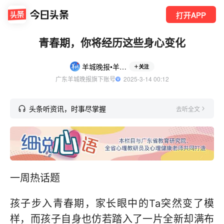
打开APP
青春期，你将经历这些身心变化
羊城晚报•羊城派
关注
广东羊城晚报旗下账号
  2025-3-14 00:12
头条听资讯，时事尽掌握
去听全文
一周热话题
孩子步入青春期，家长眼中的Ta突然变了模
样，而孩子自身也仿若踏入了一片全新却满布