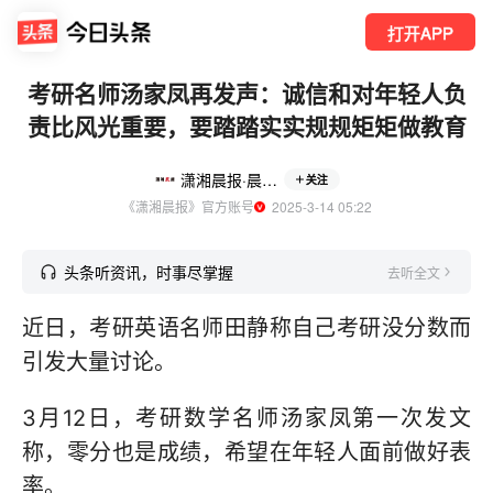
打开APP
考研名师汤家凤再发声：诚信和对年轻人负
责比风光重要，要踏踏实实规规矩矩做教育
潇湘晨报·晨视频
关注
《潇湘晨报》官方账号
  2025-3-14 05:22
头条听资讯，时事尽掌握
去听全文
近日，考研英语名师田静称自己考研没分数而
引发大量讨论。
3月12日，考研数学名师汤家凤第一次发文
称，零分也是成绩，希望在年轻人面前做好表
率。