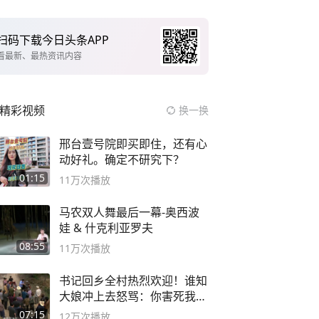
扫码下载今日头条APP
看最新、最热资讯内容
精彩视频
换一换
邢台壹号院即买即住，还有心
动好礼。确定不研究下？
01:15
11万
次播放
马农双人舞最后一幕-奥西波
娃 & 什克利亚罗夫
08:55
11万
次播放
书记回乡全村热烈欢迎！谁知
大娘冲上去怒骂：你害死我儿
子
07:15
12万
次播放