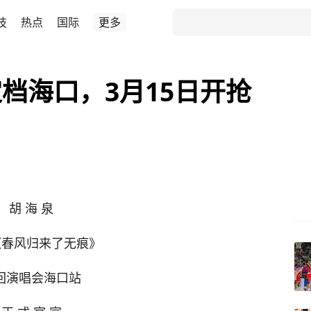
技
热点
国际
更多
档海口，3月15日开抢
胡 海 泉
5《春风归来了无痕》
回演唱会海口站