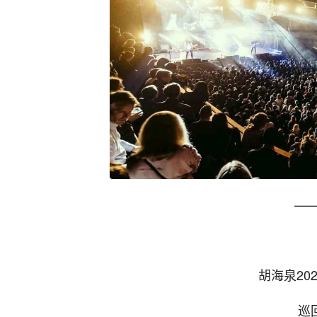
——
胡海泉20
巡