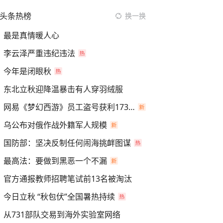
头条热榜
换一换
最是真情暖人心
李云泽严重违纪违法
今年是闭眼秋
东北立秋迎降温暴击有人穿羽绒服
网易《梦幻西游》员工盗号获利173万
乌公布对俄作战外籍军人规模
国防部：坚决反制任何闹海挑衅图谋
最高法：要做到黑恶一个不漏
官方通报教师招聘笔试前13名被淘汰
今日立秋 “秋包伏”全国暑热持续
从731部队交易到海外实验室网络