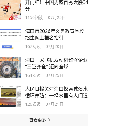
开门红！中国男篮首秀大胜34
分！
1156
阅读
07月25日
海口市2026年义务教育学校
招生网上报名指引
167
阅读
07月20日
海口一家飞机发动机维修企业
“三证齐全” 迈向全球
164
阅读
07月25日
人民日报关注海口探索咸淡水
循环养殖：一桶水里有大门道
126
阅读
07月21日
查看更多