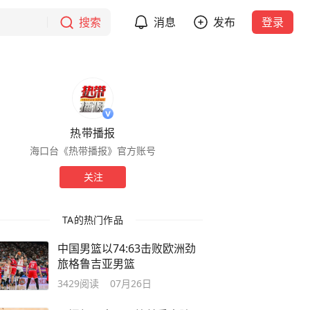
搜索
消息
发布
登录
热带播报
海口台《热带播报》官方账号
关注
TA的热门作品
中国男篮以74:63击败欧洲劲
旅格鲁吉亚男篮
3429
阅读
07月26日