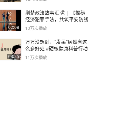
荆楚政法故事汇 ㉜ | 【揭秘
经济犯罪手法，共筑平安防线
02:08
10万
次播放
万万没想到，“发呆”居然有这
么多好处 #硬核健康科普行动
03:25
11万
次播放