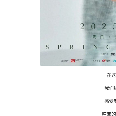
在这
我们
感受
喧嚣的