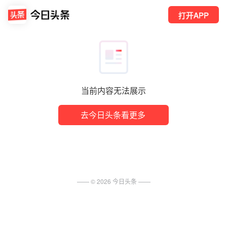
打开APP
当前内容无法展示
去今日头条看更多
—— ©
2026
今日头条
——