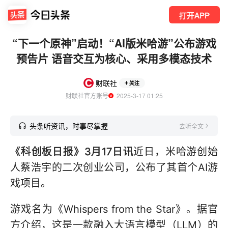
打开APP
“下一个原神”启动！“AI版米哈游”公布游戏
预告片 语音交互为核心、采用多模态技术
财联社
关注
财联社官方账号
  2025-3-17 01:25
头条听资讯，时事尽掌握
去听全文
《科创板日报》3月17日讯
近日，米哈游创始
人蔡浩宇的二次创业公司，公布了其首个AI游
戏项目。
游戏名为《Whispers from the Star》。据官
方介绍，这是一款融入大语言模型（LLM）的