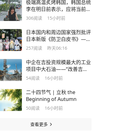
极端高温炙烤韩国，韩国总统
李在明日前表示，应将当前状
况视为“国家灾难事态”
306
阅读
15小时前
日本国内和周边国家强烈批评
日本新版《防卫白皮书》——
“高市早苗政府‘新型军国主
257
阅读
昨天06:16
义’思维的赤裸表现”
中企在吉投资规模最大的工业
项目中大石油——“改善吉尔
吉斯斯坦油品质量，提升生产
54
阅读
16小时前
环保水平”
二十四节气 | 立秋 the
Beginning of Autumn
50
阅读
16小时前
查看更多