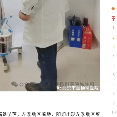
1
2
3
4
5
6
7
8
9
10
高处坠落，左季肋区着地，随即出现左季肋区疼