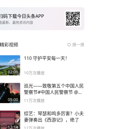
扫码下载今日头条APP
看最新、最热资讯内容
精彩视频
换一换
110 守护平安每一天！
02:01
10万
次播放
巡光——致敬第五个中国人民
警察节#中国人民警察节 @抖
音小助手
05:00
11万
次播放
综艺：琴瑟和鸣多厉害？小夫
妻弹奏出《西游记》，绝了
12:14
12万
次播放