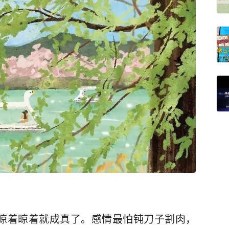
晾着晾着就成真了。感情最怕钝刀子割肉，