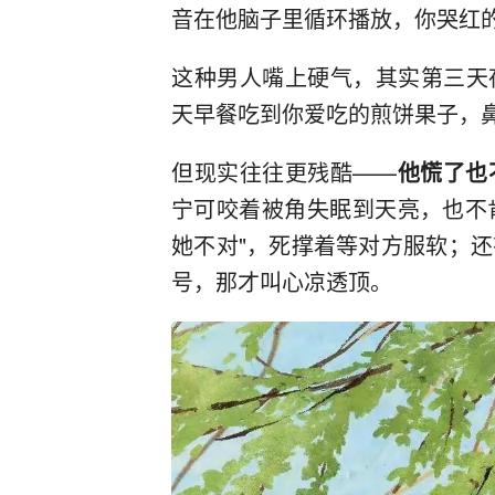
音在他脑子里循环播放，你哭红
这种男人嘴上硬气，其实第三天
天早餐吃到你爱吃的煎饼果子，
但现实往往更残酷——
他慌了也
宁可咬着被角失眠到天亮，也不肯
她不对"，死撑着等对方服软；
号，那才叫心凉透顶。