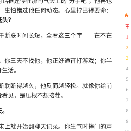
话框还停在那句气头上的"分手吧"，他再也
，生怕错过他任何动态。心里拧巴得要命：
低头？
于断联时间长短，全看这三个字——在不在
1
2
3
。
你三天不找他，他正好通宵打游戏；你半
身生活。
4
5
断联断得越久，他反而越轻松。就像你给前
6
没看见，是压根不想接茬。
7
天。
8
9
床上就开始翻聊天记录。你生气时摔门的声