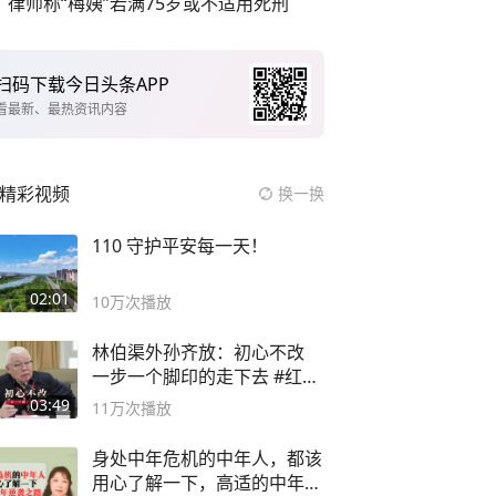
律师称“梅姨”若满75岁或不适用死刑
扫码下载今日头条APP
看最新、最热资讯内容
精彩视频
换一换
110 守护平安每一天！
02:01
10万
次播放
林伯渠外孙齐放：初心不改
一步一个脚印的走下去 #红船
论坛
03:49
11万
次播放
身处中年危机的中年人，都该
用心了解一下，高适的中年逆