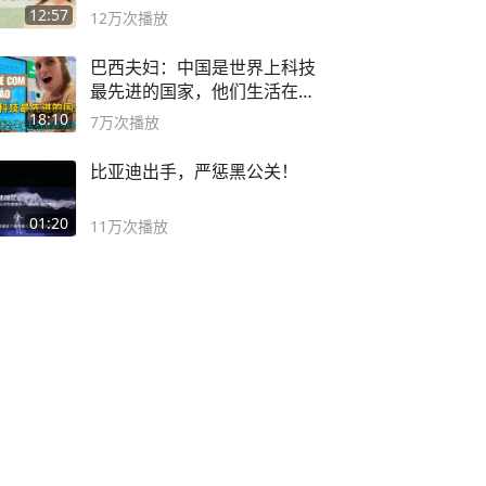
袭之路
12:57
12万
次播放
巴西夫妇：中国是世界上科技
最先进的国家，他们生活在
2999年
18:10
7万
次播放
比亚迪出手，严惩黑公关！
01:20
11万
次播放