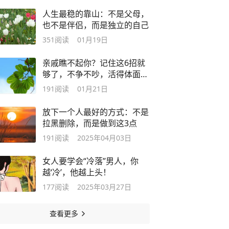
人生最稳的靠山：不是父母，
也不是伴侣，而是独立的自己
351
阅读
01月19日
亲戚瞧不起你？记住这6招就
够了，不争不吵，活得体面又
解气
191
阅读
01月21日
放下一个人最好的方式：不是
拉黑删除，而是做到这3点
191
阅读
2025年04月03日
女人要学会“冷落”男人，你
越‘冷’，他越上头！
177
阅读
2025年03月27日
查看更多