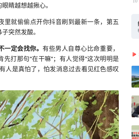
10
的眼睛越想越揪心。
夜里就偷偷点开你抖音刷到最新一条，第五
鼻子突然发酸。
不一定会找你。
有些男人自尊心比命重要，
先打那句"在干嘛"；有人觉得"这次明明是
还有人是真怕了，怕发消息过去看见红色感叹