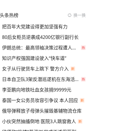
头条热榜
换一换
把百年大党建设得更加坚强有力
80后女柜员逆袭成4200亿银行副行长
伊朗总统：最高领袖决策过程遭人利用
知识产权强国建设驶入“快车道”
女子从行驶货车上跳下 警方介入
日本自卫队3架反潜巡逻机在东海活动
李亚鹏向地铁吐血女孩捐99999元
泰国一女公务员妆容引争议 本人回应
俄导弹释放子母弹头摧毁基辅物流仓库
小伙突然抽搐倒地 医院3人跳窗救人