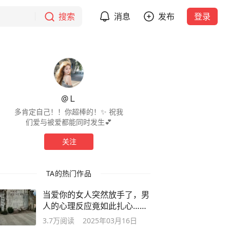
搜索
消息
发布
登录
@Ｌ
多肯定自己！！你超棒的！✨ 祝我
们爱与被爱都能同时发生💕
关注
TA的热门作品
当爱你的女人突然放手了，男
人的心理反应竟如此扎心……
3.7万
阅读
2025年03月16日