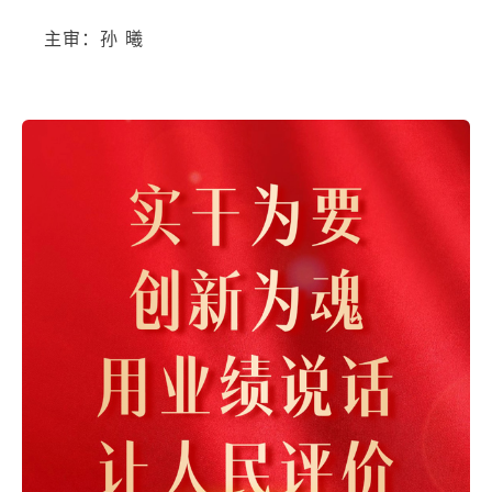
主审：
孙 曦