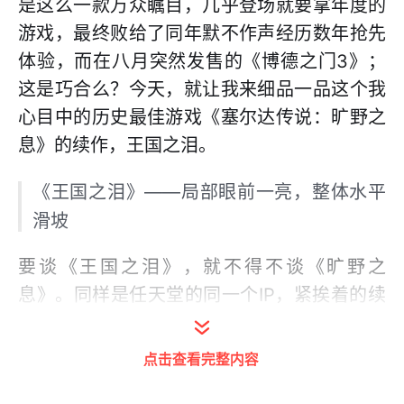
是这么一款万众瞩目，几乎登场就要拿年度的
游戏，最终败给了同年默不作声经历数年抢先
体验，而在八月突然发售的《博德之门3》；
这是巧合么？今天，就让我来细品一品这个我
心目中的历史最佳游戏《塞尔达传说：旷野之
息》的续作，王国之泪。
《王国之泪》——局部眼前一亮，整体水平
滑坡
要谈《王国之泪》，就不得不谈《旷野之
息》。同样是任天堂的同一个IP，紧挨着的续
作，很难让人不放在一起对比。如果说《旷野
之息》是找不到弱点的完美游戏，整体水平极
点击查看完整内容
高的话，那么《王国之泪》就只能算是局部非