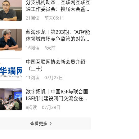
分支机构动态丨互联网互联互
通工作委员会：换届大会暨第
二届委员会第一次全体成员会
21
阅读
前天06:11
议在京召开
蓝海沙龙丨第293期：“AI智能
体领域市场竞争监管的对策思
路”研讨会在京举办
16
阅读
5天前
中国互联网协会新会员介绍
（二十）
11
阅读
07月27日
数字扬帆丨中国IGF与联合国
IGF机制建设闭门交流会在京
举行
8
阅读
07月29日
查看更多