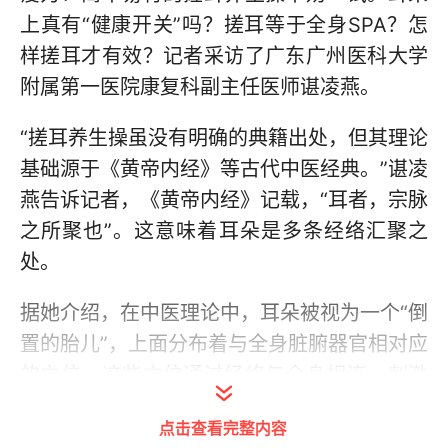
上真有“健康开关”吗？搓耳等于全身SPA？怎
样搓耳才有效？记者采访了广东广州医科大学
附属第一医院康复科副主任医师谌凌燕。
“搓耳养生操虽没有明确的典籍出处，但其理论
基础源于《黄帝内经》等古代中医经典。”谌凌
燕告诉记者，《黄帝内经》记载，“耳者，宗脉
之所聚也”。这意味着耳朵是多条经络汇聚之
处。
据她介绍，在中医理论中，耳朵被视为一个“倒
置的胎儿”，上面分布着与全身脏腑器官相对应
的穴位。这些穴位通过经络与全身相连，刺激
这些穴位，就可调节脏腑功能及全身气血运
点击查看完整内容
行，相当于做了一个全身SPA，进而提升人体