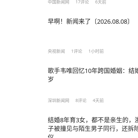
中国新闻网
17
评论
6天前
早啊！新闻来了〔2026.08.08〕
央视新闻
1
评论
1小时前
歌手韦唯回忆10年跨国婚姻：结
岁
深圳新闻网
8
评论
4天前
结婚8年育3女，都不是亲生的，
子被撞见与陌生男子同行，还拆
仪