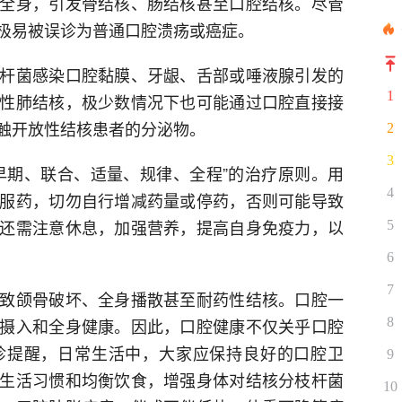
全身，引发骨结核、肠结核甚至口腔结核。尽管
极易被误诊为普通口腔溃疡或癌症。
杆菌感染口腔黏膜、牙龈、舌部或唾液腺引发的
1
性肺结核，极少数情况下也可能通过口腔直接接
触开放性结核患者的分泌物。
2
3
早期、联合、适量、规律、全程”的治疗原则。用
4
服药，切勿自行增减药量或停药，否则可能导致
还需注意休息，加强营养，提高自身免疫力，以
5
6
7
致颌骨破坏、全身播散甚至耐药性结核。口腔一
摄入和全身健康。因此，口腔健康不仅关乎口腔
8
珍提醒，日常生活中，大家应保持良好的口腔卫
9
生活习惯和均衡饮食，增强身体对结核分枝杆菌
10