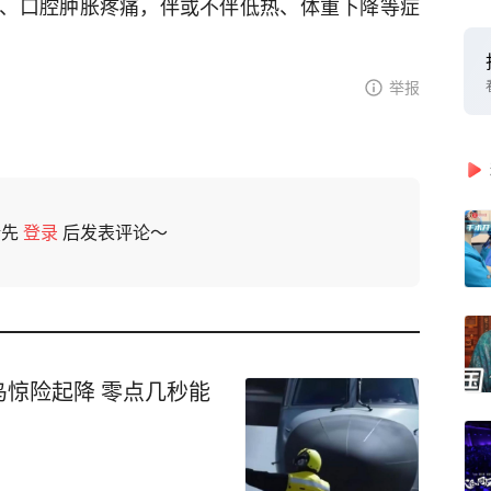
、口腔肿胀疼痛，伴或不伴低热、体重下降等症
举报
请先
登录
后发表评论～
惊险起降 零点几秒能