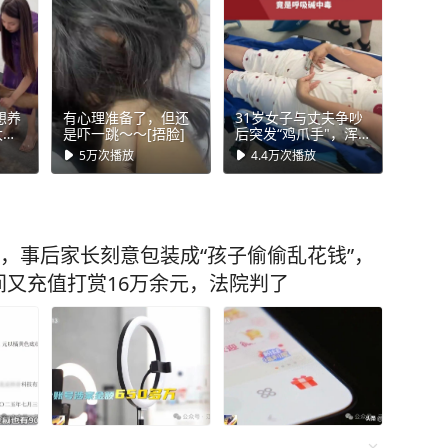
想养
有心理准备了，但还
31岁女子与丈夫争吵
太可
是吓一跳～～[捂脸]
后突发“鸡爪手"，浑
同
身针刺般发麻，还以
5万
次播放
4.4万
次播放
为中风 竟是呼吸碱中
毒！#健康 #社会百态
#万万没想到
元，事后家长刻意包装成“孩子偷偷乱花钱”，
又充值打赏16万余元，法院判了