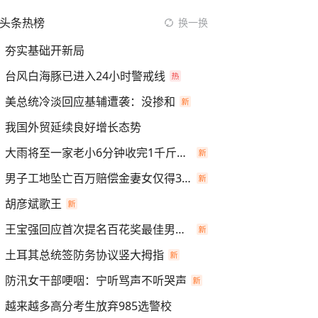
头条热榜
换一换
夯实基础开新局
台风白海豚已进入24小时警戒线
美总统冷淡回应基辅遭袭：没掺和
我国外贸延续良好增长态势
大雨将至一家老小6分钟收完1千斤稻谷
男子工地坠亡百万赔偿金妻女仅得3万
胡彦斌歌王
王宝强回应首次提名百花奖最佳男主角
土耳其总统签防务协议竖大拇指
防汛女干部哽咽：宁听骂声不听哭声
越来越多高分考生放弃985选警校