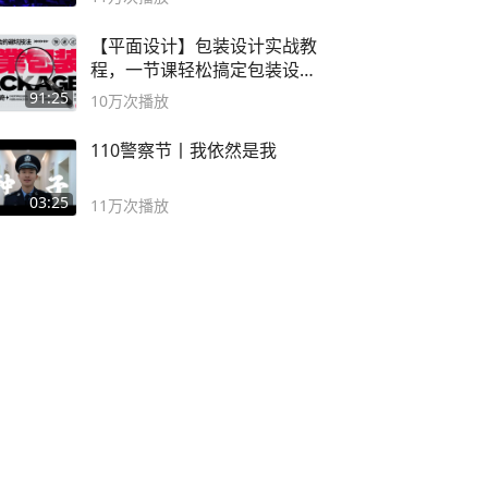
【平面设计】包装设计实战教
程，一节课轻松搞定包装设计
流程！
91:25
10万
次播放
110警察节丨我依然是我
03:25
11万
次播放