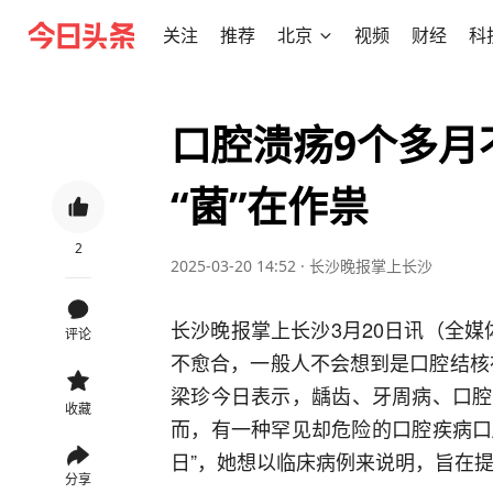
关注
推荐
北京
视频
财经
科
口腔溃疡9个多月
“菌”在作祟
2
2025-03-20 14:52
·
长沙晚报掌上长沙
长沙晚报掌上长沙3月20日讯（全媒体
评论
不愈合，一般人不会想到是口腔结核
梁珍今日表示，龋齿、牙周病、口腔
收藏
而，有一种罕见却危险的口腔疾病口
日”，她想以临床病例来说明，旨在
分享