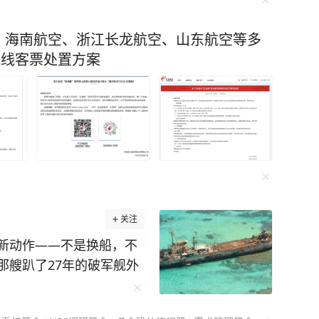
、海南航空、浙江长龙航空、山东航空等多
航线客票处置方案
关注
新动作——不是换船，不
那艘趴了27年的破军舰外
上隔离浮标。 这一幕被
不起眼的小型橡皮艇借着