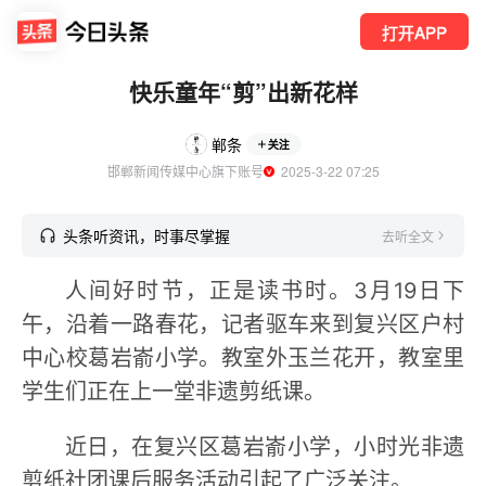
打开APP
快乐童年“剪”出新花样
郸条
关注
邯郸新闻传媒中心旗下账号
  2025-3-22 07:25
头条听资讯，时事尽掌握
去听全文
人间好时节，正是读书时。3月19日下
午，沿着一路春花，记者驱车来到复兴区户村
中心校葛岩嵛小学。教室外玉兰花开，教室里
学生们正在上一堂非遗剪纸课。
近日，在复兴区葛岩嵛小学，小时光非遗
剪纸社团课后服务活动引起了广泛关注。