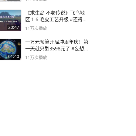
《求生岛 不老传说》飞鸟地
区 1-6 毛皮工艺升级 #还得是
主机大作
20:47
11万
次播放
一万元预算开局冲周年庆！第
一天就只剩3598元了 #妄想山
海
01:40
11万
次播放