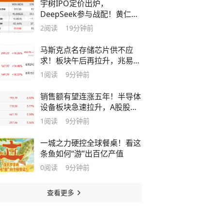
宇树IPO定价出炉，
DeepSeek参与战配！黄仁
勋：AI的下一波浪潮将属于机
2
阅读
19分钟前
器人
马斯克点名存储芯片供不应
求！板块午后再拉升，兆易创
新逼近涨停
1
阅读
9分钟前
销售额有望连涨五年！半导体
设备板块急速拉升，A股股王
涨超7%
1
阅读
9分钟前
一城之力硬控全球餐桌！看这
条鱼如何“游”出百亿产值
0
阅读
9分钟前
查看更多