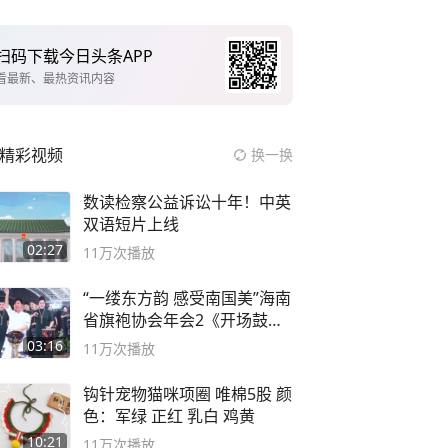
扫码下载今日头条APP
看最新、最热资讯内容
精彩视频
换一换
数读检察公益诉讼十年！中英
双语短片上线
02:27
11万
次播放
“一缕东方韵 感受南国美”海南
省旗袍协会年会2《开场鼓》
二团
03:16
11万
次播放
钩针宠物猫咪项圈 唯棉5股 颜
色：军绿 正红 乳白 鸡黄
10:21
11万
次播放