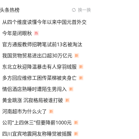
头条热榜
换一换
从四个维度读懂今年以来中国元首外交
今年是闭眼秋
官方通报教师招聘笔试前13名被淘汰
我国货物贸易进出口超30万亿元
东北立秋迎降温暴击有人穿羽绒服
多方回应维修工困传菜梯被夹身亡
情侣酒店熟睡时遭陌生男闯入
黄金跳涨 沉寂格局被谁打破
河南超市为什么火了
公司“上四休三”但要降薪1000元
四川宜宾地震网友称睡觉被摇醒