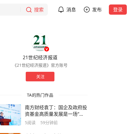
搜索
消息
发布
登录
21世纪经济报道
《21世纪经济报道》官方账号
关注
TA的热门作品
南方财经袁丁：国企及政府投
资基金高质量发展是一场“长
跑”
5
阅读
59分钟前