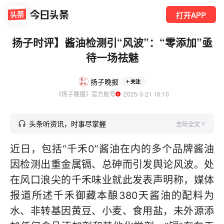
打开APP
扬子时评】酱油检测引“风波”：“零添加”亟
待一场祛魅
扬子晚报
关注
《扬子晚报》官方账号
  2025-3-21 16:10
头条听资讯，时事尽掌握
去听全文
近日，包括“千禾0”酱油在内的多个品牌酱油
因检测出重金属镉、总砷而引发舆论风波。处
在风口浪尖的千禾味业就此发表声明称，媒体
报道所述千禾御藏本酿380天酱油的配料为
水、非转基因黄豆、小麦、食用盐，未外源添