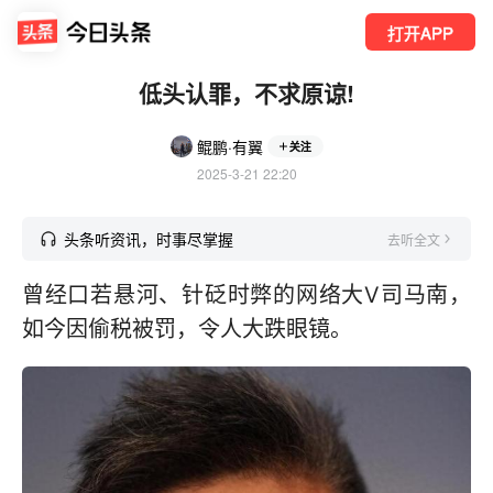
打开APP
低头认罪，不求原谅!
鲲鹏·有翼
关注
2025-3-21 22:20
头条听资讯，时事尽掌握
去听全文
曾经口若悬河、针砭时弊的网络大V司马南，
如今因偷税被罚，令人大跌眼镜。