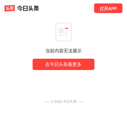
打开APP
当前内容无法展示
去今日头条看更多
—— ©
2026
今日头条
——