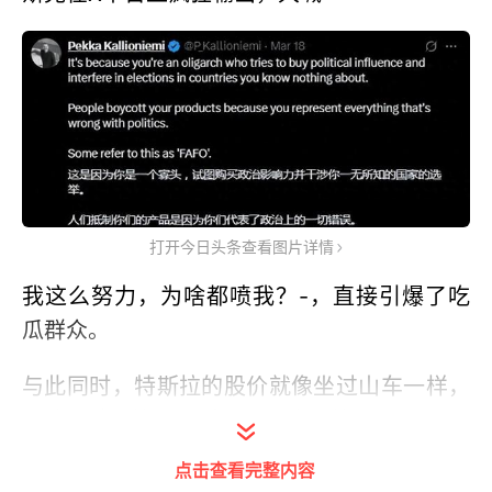
打开今日头条查看图片详情
我这么努力，为啥都喷我？-，直接引爆了吃
瓜群众。
与此同时，特斯拉的股价就像坐过山车一样，
一路狂跌，比2020年9月那次还惨。
点击查看完整内容
看来，嘴炮一时爽，股价火葬场啊！