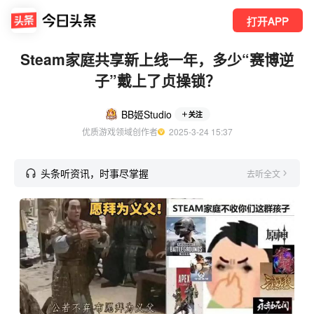
打开APP
Steam家庭共享新上线一年，多少“赛博逆
子”戴上了贞操锁？
BB姬Studio
关注
优质游戏领域创作者
  2025-3-24 15:37
头条听资讯，时事尽掌握
去听全文