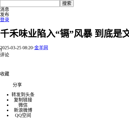
搜索
消息
发布
登录
千禾味业陷入“镉”风暴 到底是
2025-03-25 08:20
·
金羊网
1
评论
收藏
分享
转发到头条
复制链接
微信
新浪微博
QQ空间