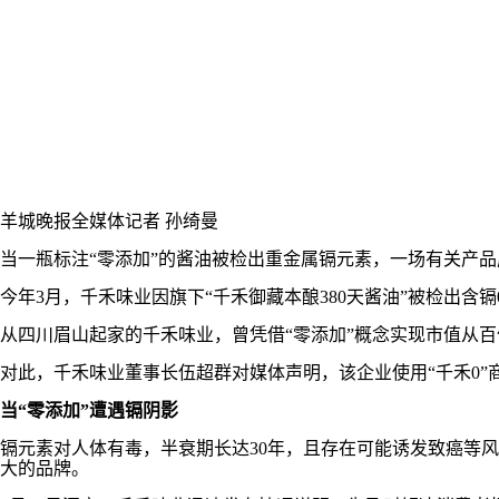
羊城晚报全媒体记者 孙绮曼
当一瓶标注“零添加”的酱油被检出重金属镉元素，一场有关产
今年3月，千禾味业因旗下“千禾御藏本酿380天酱油”被检出含镉0
从四川眉山起家的千禾味业，曾凭借“零添加”概念实现市值从百亿
对此，千禾味业董事长伍超群对媒体声明，该企业使用“千禾0”
当“零添加”遭遇镉阴影
镉元素对人体有毒，半衰期长达30年，且存在可能诱发致癌等
大的品牌。