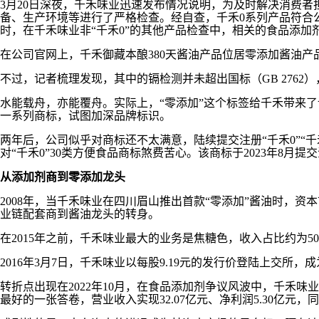
3月20日深夜，千禾味业迅速发布情况说明，为及时解决消费
备、生产环境等进行了严格检查。经自查，千禾0系列产品符合
时，在千禾味业非“千禾0”的其他产品检查中，相关的食品添加
在公司官网上，千禾御藏本酿380天酱油产品位居零添加酱油产品板
不过，记者梳理发现，其中的镉检测并未超出国标（GB 2762
水能载舟，亦能覆舟。实际上，“零添加”这个标签给千禾带来了许
一系列商标，试图加深品牌标识。
两年后，公司似乎对商标还不太满意，陆续提交注册“千禾0”“
对“千禾0”30类方便食品商标煞费苦心。该商标于2023年8
从添加剂商到零添加龙头
2008年，当千禾味业在四川眉山推出首款“零添加”酱油时，
业链配套商到酱油龙头的转身。
在2015年之前，千禾味业最大的业务是焦糖色，收入占比约为5
2016年3月7日，千禾味业以每股9.19元的发行价登陆上交
转折点出现在2022年10月，在食品添加剂争议风波中，千禾味业凭借“
最好的一张答卷，营业收入实现32.07亿元、净利润5.30亿元，同比分