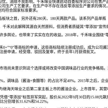
者担忧，消除不良影响，千禾味业快速启动自查程序对公司在售产
公司生产工艺要求，在生产中不存在违反零添加生产要求的情况
剂均符合国家标准要求。
块之首，另外还有280天、180天两款产品。该系列产品单瓶（5
），千禾对此解释其源自天然原料，但消费者质疑其“零添加”宣传
多舆论，也带来了实实在在的收益。2018年，千禾味业围绕“零
千禾0+”“0”等商标的申请，这些商标陆续注册成功后，成为公
月提交注册申请，经受理、驳回及复审，终于去年1月获得批文。
资本市场尚未意识到这个选择或将改变中国调味品行业的竞争格局
0%，调味品（酱油+食醋等）的占比不足40%。2015年之后
所，成为继海天味业之后第二家主板上市的酱油企业。上市首年，其营
零添加”标签异军突起，股价从2022年9月30日的15.08元飙升至
别增长31.62%和54.22%。