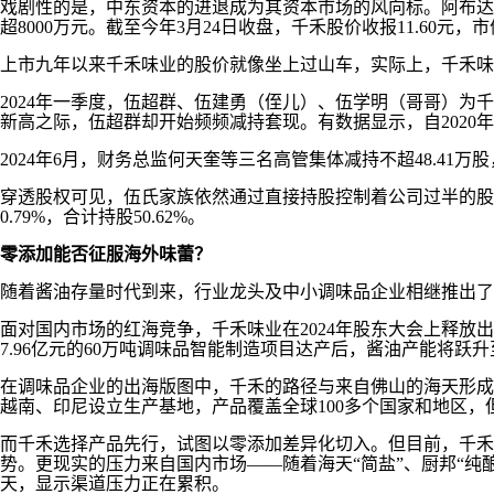
戏剧性的是，中东资本的进退成为其资本市场的风向标。阿布达比投
超8000万元。截至今年3月24日收盘，千禾股价收报11.60元，
上市九年以来千禾味业的股价就像坐上过山车，实际上，千禾味
2024年一季度，伍超群、伍建勇（侄儿）、伍学明（哥哥）为千禾味
新高之际，伍超群却开始频频减持套现。有数据显示，自2020
2024年6月，财务总监何天奎等三名高管集体减持不超48.
穿透股权可见，伍氏家族依然通过直接持股控制着公司过半的股份
0.79%，合计持股50.62%。
零添加能否征服海外味蕾？
随着酱油存量时代到来，行业龙头及中小调味品企业相继推出了
面对国内市场的红海竞争，千禾味业在2024年股东大会上释
7.96亿元的60万吨调味品智能制造项目达产后，酱油产能将跃升
在调味品企业的出海版图中，千禾的路径与来自佛山的海天形成
越南、印尼设立生产基地，产品覆盖全球100多个国家和地区，但
而千禾选择产品先行，试图以零添加差异化切入。但目前，千禾
势。更现实的压力来自国内市场——随着海天“简盐”、厨邦“纯酿”等
天，显示渠道压力正在累积。