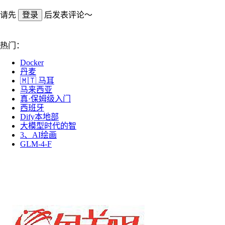
请先
登录
后发表评论～
热门：
Docker
丹麦
🇲🇹 马耳
马来西亚
真·保姆级入门
西班牙
Dify本地部
大模型时代的智
3、AI绘画
GLM-4-F