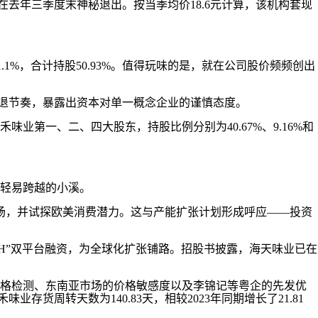
在去年三季度末神秘退出。按当季均价18.6元计算，该机构套现
.1%，合计持股50.93%。值得玩味的是，就在公司股价频频创出
的撤退节奏，暴露出资本对单一概念企业的谨慎态度。
第一、二、四大股东，持股比例分别为40.67%、9.16%和
轻易跨越的小溪。
市场，并试探欧美消费潜力。这与产能扩张计划形成呼应——投资
H”双平台融资，为全球化扩张铺路。招股书披露，海天味业已在
严格检测、东南亚市场的价格敏感度以及李锦记等粤企的先发优
货周转天数为140.83天，相较2023年同期增长了21.81