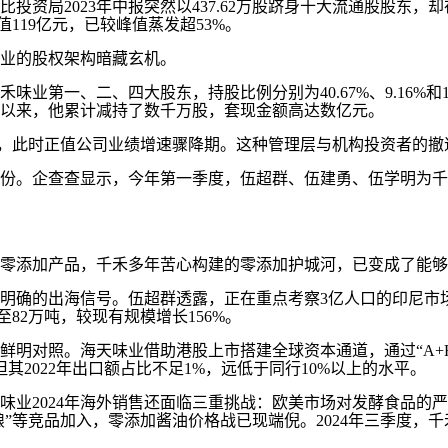
资局2023年中报突然以437.62万股跻身十大流通股股东，却
市值119亿元，已较峰值蒸发超53%。
业的股权架构暗藏玄机。
业第一、二、四大股东，持股比例分别为40.67%、9.16%和1
年以来，他累计减持了数千万股，套现金额高达数亿元。
41万股，此时正值公司业绩增速骤降期。这种管理层与机构投资者
。企查查显示，今年第一季度，伍超群、伍建勇、伍学明为千禾味业
零添加产品，千禾多年苦心构建的零添加护城河，已变成了能够
放出明确的出海信号。伍超群透露，正在重点考察3亿人口的印尼
至82万吨，较现有规模增长156%。
鲜明对照。海天味业借助港股上市搭建全球资本通道，通过“A+
其2022年出口额占比不足1%，远低于同行10%以上的水平。
味业2024年海外销售还面临三重挑战：欧美市场对发酵食品的
竞品加入，零添加酱油价格战已现端倪。2024年三季度，千禾味业存