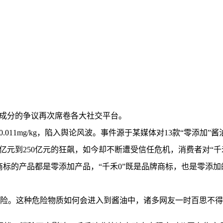
品成分的争议再次席卷各大社交平台。
.011mg/kg，陷入舆论风波。事件源于某媒体对13款“零添加
元到250亿元的狂飙，如今却不断遭受信任危机，消费者对“千禾
商标的产品都是零添加产品，“千禾0”既是品牌商标，也是零添
风险。这种危险物质如何会进入到酱油中，诸多网友一时百思不得