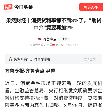
打开APP
果然财经｜消费贷利率都不到3%了，“助贷
中介”竟要再加2%
齐鲁壹点
关注
齐鲁壹点官方账号
  2025-3-25 07:17
头条听资讯，时事尽掌握
去听全文
齐鲁晚报·齐鲁壹点 尹睿
近日，消费金融市场正迎来新一轮的发展机
遇。金融监管总局、央行相继发文明确要求金
融机构支持提振消费，对消费贷额度、贷款期
限等多方面内容作出调整。3月25日，据记者