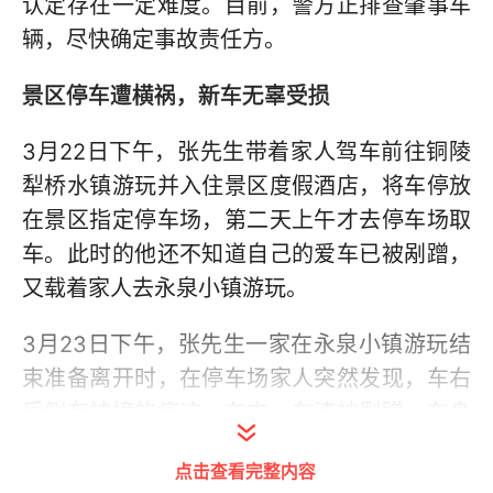
认定存在一定难度。目前，警方正排查肇事车
辆，尽快确定事故责任方。
景区停车遭横祸，新车无辜受损
3月22日下午，张先生带着家人驾车前往铜陵
犁桥水镇游玩并入住景区度假酒店，将车停放
在景区指定停车场，第二天上午才去停车场取
车。此时的他还不知道自己的爱车已被剐蹭，
又载着家人去永泉小镇游玩。
3月23日下午，张先生一家在永泉小镇游玩结
束准备离开时，在停车场家人突然发现，车右
后侧有被撞的痕迹，车衣、车漆被剐蹭，车身
面板被撞凹陷进去。“看到车被剐蹭得乱七八糟
点击查看完整内容
的一瞬间，我都懵了。才刚买不久的新车，心