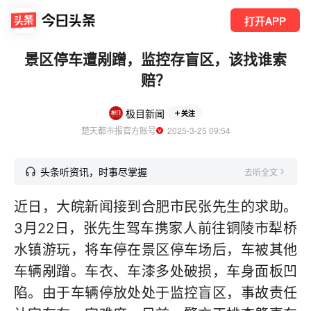
打开APP
景区停车遭剐蹭，监控存盲区，该找谁索
赔？
极目新闻
关注
楚天都市报官方账号
  2025-3-25 09:54
头条听资讯，时事尽掌握
去听全文
近日，大皖新闻接到合肥市民张先生的求助。
3月22日，张先生驾车携家人前往铜陵市犁桥
水镇游玩，将车停在景区停车场后，车被其他
车辆剐蹭。车衣、车漆多处破损，车身面板凹
陷。由于车辆停放处处于监控盲区，事故责任