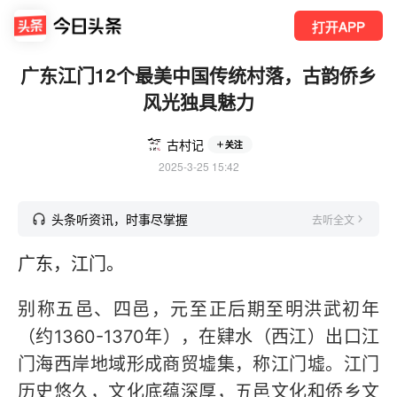
打开APP
广东江门12个最美中国传统村落，古韵侨乡
风光独具魅力
古村记
关注
2025-3-25 15:42
头条听资讯，时事尽掌握
去听全文
广东，江门。
别称五邑、四邑，元至正后期至明洪武初年
（约1360-1370年），在肄水（西江）出口江
门海西岸地域形成商贸墟集，称江门墟。江门
历史悠久，文化底蕴深厚，五邑文化和侨乡文