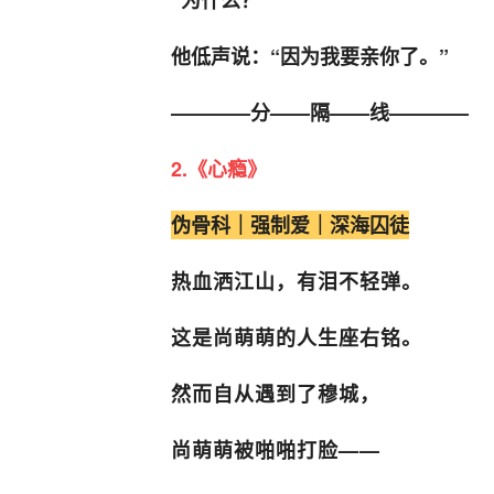
“为什么？”
他低声说：“因为我要亲你了。”
————分——隔——线————
2.《心瘾》
伪骨科｜强制爱｜深海囚徒
热血洒江山，有泪不轻弹。
这是尚萌萌的人生座右铭。
然而自从遇到了穆城，
尚萌萌被啪啪打脸——