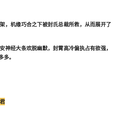
架，机缘巧合之下被封氏总裁所救，从而展开了
安神经大条欢脱幽默，封霄高冷偏执占有欲强，
多多。
君