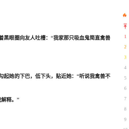
着黑眼圈向友人吐槽：“我家那只吸血鬼简直禽兽
1
2
3
4
勾起她的下巴，低下头，贴近她：“听说我禽兽不
5
6
解释。”
7
8
9