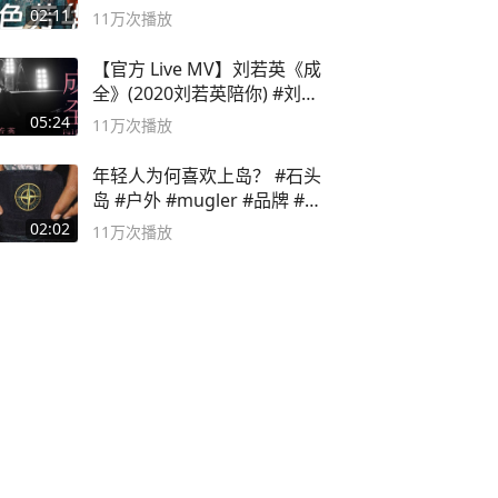
奸？
02:11
11万
次播放
【官方 Live MV】刘若英《成
全》(2020刘若英陪你) #刘若
英 #成全
05:24
11万
次播放
年轻人为何喜欢上岛？ #石头
岛 #户外 #mugler #品牌 #足
球流氓
02:02
11万
次播放