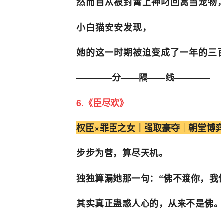
然而自从被封霄上神叼回窝当宠物
小白猫安安发现，
她的这一时期被迫变成了一年的三百
————分——隔——线————
6.《臣尽欢》
权臣×罪臣之女｜强取豪夺｜朝堂博
步步为营，算尽天机。
独独算漏她那一句：“佛不渡你，我
其实真正蛊惑人心的，从来不是佛