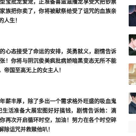
型宝批龙爱宠，正准备喜滋滋撸龙享受大把钞票
家族把你卖了，你将被献祭给受了诅咒的血族亲
的人生！
的心态接受了命运的安排，英勇就义，剧情告诉
张！你将与阴沉俊美疯批病娇暗黑变态无所不能
，帝国至高无上的女主人！
年薪丰厚，除了多出一个需求格外旺盛的吸血鬼
妃生活准备大展宏图好好搞钱，剧情告诉她：滴
你再次开启循环时空，加油！努力在各个时空碎
解除诅咒并救赎他叭！