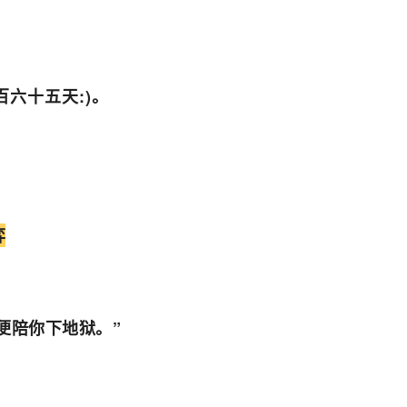
，
六十五天:)。
弈
便陪你下地狱。”
。