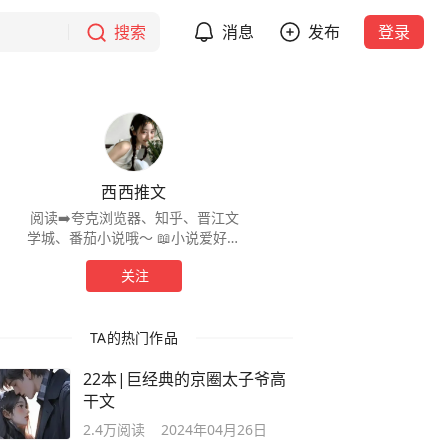
搜索
消息
发布
登录
西西推文
阅读➡️夸克浏览器、知乎、晋江文
学城、番茄小说哦～ 📖小说爱好者
推的都是已完结的 认真分享好看的
关注
小说🌟
TA的热门作品
22本|巨经典的京圈太子爷高
干文
2.4万
阅读
2024年04月26日