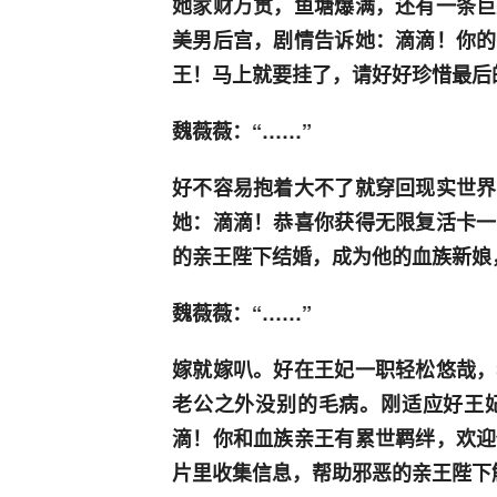
她家财万贯，鱼塘爆满，还有一条巨
美男后宫，剧情告诉她：滴滴！你的
王！马上就要挂了，请好好珍惜最后
魏薇薇：“……”
好不容易抱着大不了就穿回现实世界
她：滴滴！恭喜你获得无限复活卡一
的亲王陛下结婚，成为他的血族新娘
魏薇薇：“……”
嫁就嫁叭。好在王妃一职轻松悠哉，
老公之外没别的毛病。刚适应好王
滴！你和血族亲王有累世羁绊，欢迎
片里收集信息，帮助邪恶的亲王陛下