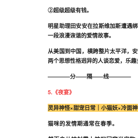
②超级超级有钱。
明星助理田安安在拉斯维加斯遭遇绑
一段浪漫诙谐的爱情故事。
从美国到中国，横跨整片太平洋，安
两个思想性格迥异的人谈恋爱，乐趣
————分——隔——线————
5.《夜宴》
灵异神怪×甜宠日常｜小猫妖×冷面神
猫咪的发情期通常在春季。