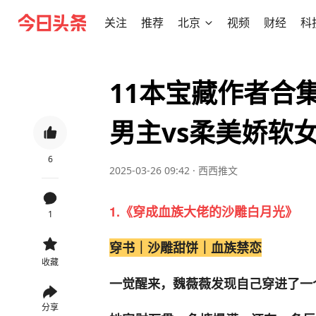
关注
推荐
北京
视频
财经
科
11本宝藏作者合
男主vs柔美娇软
6
2025-03-26 09:42
·
西西推文
1.《穿成血族大佬的沙雕白月光》
1
穿书｜沙雕甜饼｜血族禁恋
收藏
一觉醒来，魏薇薇发现自己穿进了一
分享