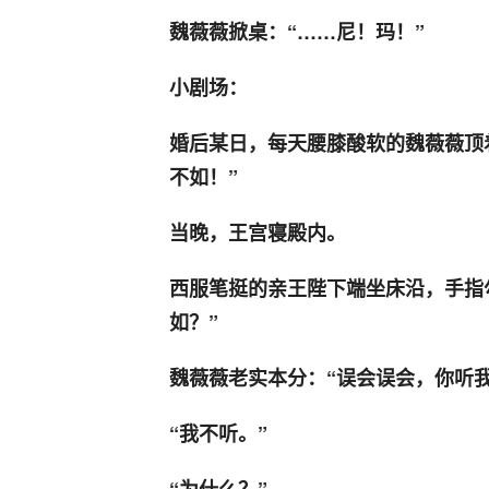
魏薇薇掀桌：“……尼！玛！”
小剧场：
婚后某日，每天腰膝酸软的魏薇薇顶
不如！”
当晚，王宫寝殿内。
西服笔挺的亲王陛下端坐床沿，手指
如？”
魏薇薇老实本分：“误会误会，你听我
“我不听。”