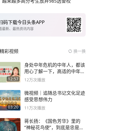
越来越多高分考生放弃985选警校
扫码下载今日头条APP
看最新、最热资讯内容
精彩视频
换一换
身处中年危机的中年人，都该
用心了解一下，高适的中年逆
袭之路
12:57
12万
次播放
微视频｜追随总书记文化足迹
感受思想伟力
03:20
11万
次播放
蒋长扬：《国色芳华》里的
“神秘花鸟使”，到底是忠是