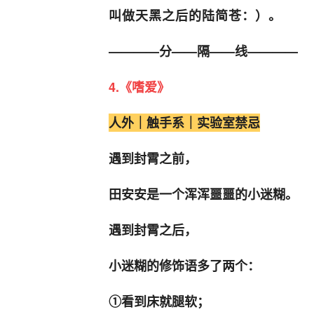
叫做天黑之后的陆简苍：）。
————分——隔——线————
4.《嗜爱》
人外｜触手系｜实验室禁忌
遇到封霄之前，
田安安是一个浑浑噩噩的小迷糊。
遇到封霄之后，
小迷糊的修饰语多了两个：
①看到床就腿软；