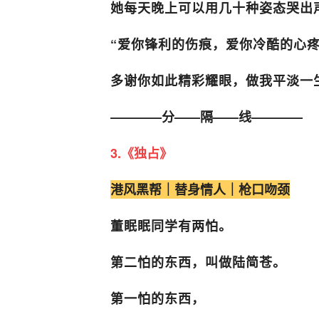
她每天晚上可以用几十种姿态哭出
“爱你锋利的伤痕，爱你冷酷的心
多谢你如此精彩耀眼，做我平淡一
————分——隔——线————
3.《独占》
港风黑帮｜替身情人｜枪口吻颈
董眠眠同学有两怕。
第二怕的东西，叫做陆简苍。
第一怕的东西，