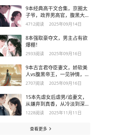
9本经典高干文合集，京圈太
子爷，政界男高官，腹黑大总
裁！
4712
阅读
2025年09月14日
8本强取豪夺文，男主占有欲
爆棚！
2933
阅读
2025年09月16日
9本古言君夺臣妻文，娇软美
人vs腹黑帝王，一见钟情，横
刀夺爱
2707
阅读
2025年09月16日
15本先虐女后虐男/追妻文，
从嫌弃到真香，从冷淡到深
爱！
1228
阅读
2025年11月11日
查看更多