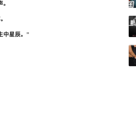
声。
疼。
生中星辰。”