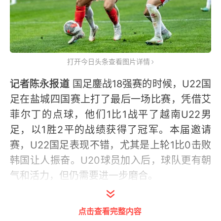
打开今日头条查看图片详情
记者陈永报道
国足鏖战18强赛的时候，U22国
足在盐城四国赛上打了最后一场比赛，凭借艾
菲尔丁的点球，他们1比1战平了越南U22男
足，以1胜2平的战绩获得了冠军。本届邀请
赛，U22国足表现不错，尤其是上轮1比0击败
韩国让人振奋。U20球员加入后，球队更有朝
气和活力，但仍需要进一步磨合。
点击查看完整内容
打开今日头条查看图片详情