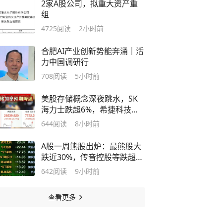
2家A股公司，拟重大资产重
组
4725
阅读
2小时前
合肥AI产业创新势能奔涌｜活
力中国调研行
708
阅读
5小时前
美股存储概念深夜跳水，SK
海力士跌超6%，希捷科技重
挫10%
644
阅读
8小时前
A股一周熊股出炉：最熊股大
跌近30%，传音控股等跌超
10%
642
阅读
9小时前
查看更多