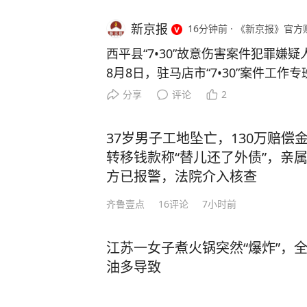
新京报
16分钟前
·
《新京报》官方
西平县“7•30”故意伤害案件犯罪嫌
8月8日，驻马店市“7•30”案件工
下： 河南省驻马店市西平县“7•30
分享
评论
2
某钢，于案发前在西平县柏城街道侯
26年7月30日因琐事与租房处邻居
37岁男子工地坠亡，130万赔偿
其刺伤致死。 夏某钢逃窜躲藏过程中
转移钱款称“替儿还了外债”，亲属
026年8月8日16时许，驻马店市“7•
方已报警，法院介入核查
空冢郭镇，将犯罪嫌疑人夏某钢抓获
齐鲁壹点
16
评论
7小时前
一步开展中。 编辑 辛婧
江苏一女子煮火锅突然“爆炸”，
油多导致