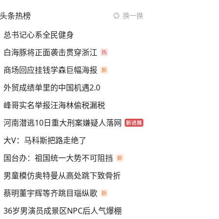
头条热榜
换一换
总书记心系全民健身
白海豚将正面袭击贯穿浙江
商场回应挂钱学森巨幅海报
外贸成绩单里的中国机遇2.0
峰哥实名举报汪海林偷税漏税
河南潜逃10日重大刑案嫌疑人落网
大V：马科斯把路走绝了
国台办：祖国统一大势不可阻挡
男童模仿奥特曼从高处跳下致骨折
蔡明董宇辉等齐跳目瑙纵歌
36岁男演员成景区NPC后人气爆棚