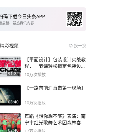
扫码下载今日头条APP
看最新、最热资讯内容
精彩视频
换一换
【平面设计】包装设计实战教
程，一节课轻松搞定包装设计
流程！
91:25
10万
次播放
【一路向“阳” 直击第一现场】
03:40
10万
次播放
舞蹈《想你想不够》表演：南
宁市红光歌舞艺术团森林春红
舞蹈队。
02:40
12万
次播放