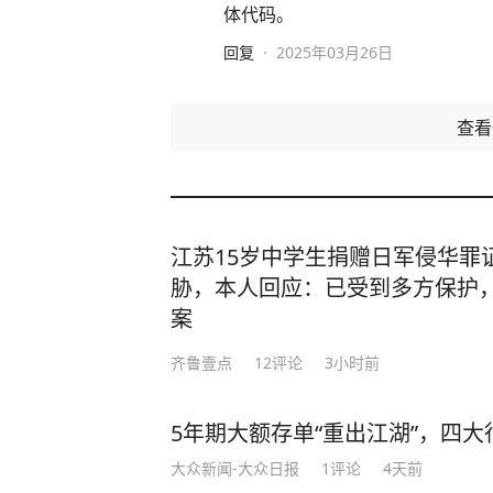
体代码。
回复
·
2025年03月26日
查
江苏15岁中学生捐赠日军侵华罪
胁，本人回应：已受到多方保护
案
齐鲁壹点
12
评论
3小时前
5年期大额存单“重出江湖”，四大行
大众新闻-大众日报
1
评论
4天前