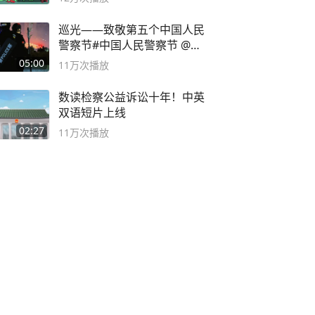
巡光——致敬第五个中国人民
警察节#中国人民警察节 @抖
音小助手
05:00
11万
次播放
数读检察公益诉讼十年！中英
双语短片上线
02:27
11万
次播放