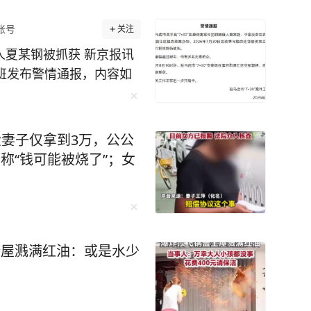
账号
关注
疑人夏某钢被抓获 新京报讯
作专班发布警情通报，内容如
”故意伤害案件犯罪嫌疑人夏
园社区租房放置杂物，20
侯某立发生争执，后持刀将
金妻子仅拿到3万，公公
，伤害多名无辜群众。 2
称“钱可能被烧了”；女
30”专案组在漯河市源汇区
。 目前，相关工作正在进
全屋溅满红油：或是水少