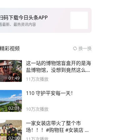
扫码下载今日头条APP
看最新、最热资讯内容
精彩视频
换一换
这一站的博物馆盲盒开的是海
盐博物馆，没想到竟然这么好
逛！
01:49
11万
次播放
110 守护平安每一天！
02:01
10万
次播放
一家女装店带火了整个市
场！！！#购物狂 #女装店 #
高品质女装
02:00
11万
次播放