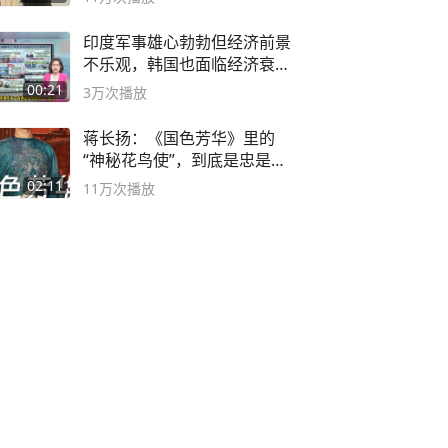
印度军事雄心勃勃但经济前景
不乐观，韩国也面临经济衰退
风险
00:21
3万
次播放
蒋长扬：《国色芳华》里的
“神秘花鸟使”，到底是忠是
奸？
02:11
11万
次播放