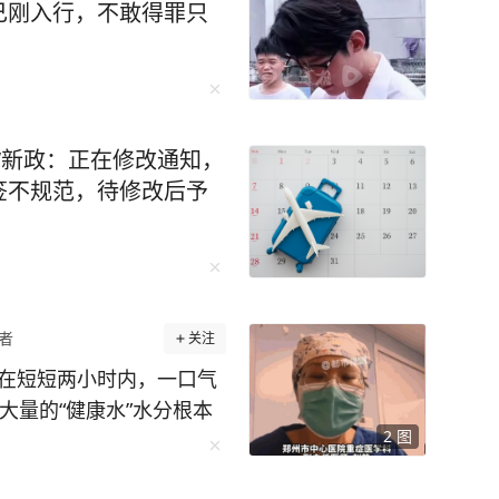
己刚入行，不敢得罪只
”新政：正在修改通知，
签不规范，待修改后予
者
关注
士在短短两小时内，一口气
大量的“健康水”水分根本
2
图
钠离子，直接诱发了极其
水肿，她当场陷入深度昏