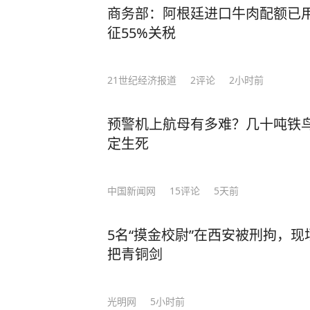
商务部：阿根廷进口牛肉配额已
征55%关税
21世纪经济报道
2
评论
2小时前
预警机上航母有多难？几十吨铁鸟
定生死
中国新闻网
15
评论
5天前
5名“摸金校尉”在西安被刑拘，
把青铜剑
光明网
5小时前