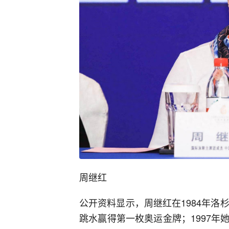
周继红
公开资料显示，周继红在1984年洛
跳水赢得第一枚奥运金牌；1997