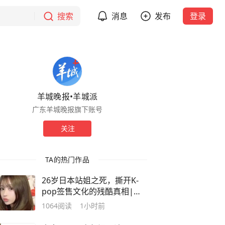
搜索
消息
发布
登录
羊城晚报•羊城派
广东羊城晚报旗下账号
关注
TA的热门作品
26岁日本站姐之死，撕开K-
pop签售文化的残酷真相|观
察
1064
阅读
1小时前