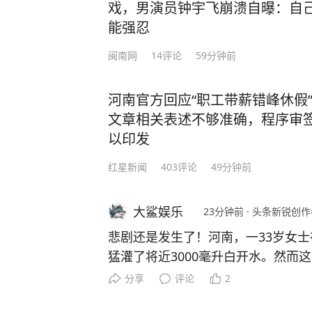
戏，男演员钟宇飞崩溃自曝：自
能强忍
闽南网
14
评论
59分钟前
河南官方回应“职工带薪错峰休假
文章相关表述不够准确，程序审
以印发
红星新闻
403
评论
49分钟前
大鲨娱乐
23分钟前
·
头条新锐创作
悲剧还是发生了！河南，一33岁女
猛灌了将近3000毫升白开水。然而这
无法及时代谢，瞬间稀释了血液里的
分享
评论
2
危险的急性低钠血症！随着脑部严重