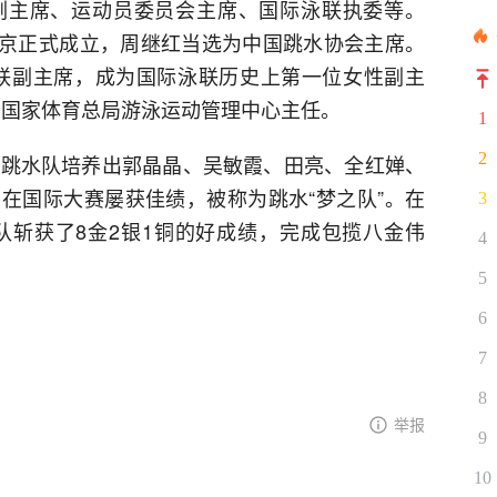
副主席、运动员委员会主席、国际泳联执委等。
在北京正式成立，周继红当选为中国跳水协会主席。
际泳联副主席，成为国际泳联历史上第一位女性副主
命为国家体育总局游泳运动管理中心主任。
1
2
家跳水队培养出郭晶晶、吴敏霞、田亮、全红婵、
在国际大赛屡获佳绩，被称为跳水“梦之队”。在
3
水队斩获了8金2银1铜的好成绩，完成包揽八金伟
4
5
6
7
8
举报
9
10