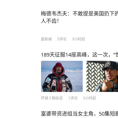
梅德韦杰夫：不敢提是美国扔下
人不齿！
直新闻
5
评论
3小时前
189天征服14座高峰，这一次，
环球人物杂志
1
评论
5小时前
富婆带资进组当女主角，50集短