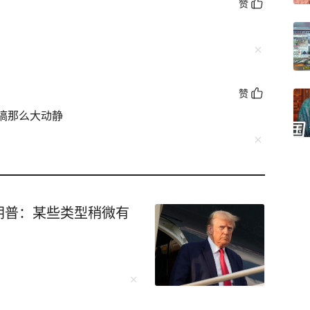
赞
赞
搞那么大动静
朗普：某些类型稍微有