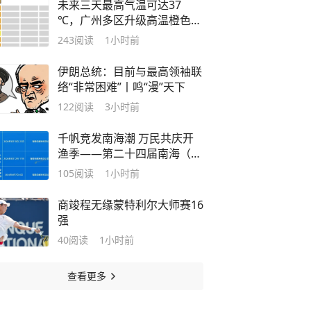
未来三天最高气温可达37
℃，广州多区升级高温橙色预
警信号
243
阅读
1小时前
伊朗总统：目前与最高领袖联
络“非常困难”丨鸣“漫”天下
122
阅读
3小时前
千帆竞发南海潮 万民共庆开
渔季——第二十四届南海（阳
江）开渔季即将盛大启幕
105
阅读
1小时前
商竣程无缘蒙特利尔大师赛16
强
40
阅读
1小时前
查看更多