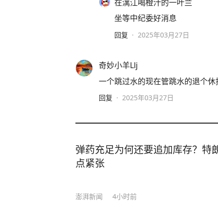
在漓江喝橙汁的一叶兰
坐等中纪委好消息
回复
·
2025年03月27日
奇妙小羊Llj
一个跳过水的现在管跳水的退个休
回复
·
2025年03月27日
弹药充足为何还要追加库存？特
点紧张
澎湃新闻
4小时前