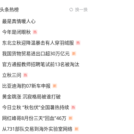
头条热榜
换一换
最是真情暖人心
今年是闭眼秋
东北立秋迎降温暴击有人穿羽绒服
我国货物贸易进出口超30万亿元
官方通报教师招聘笔试前13名被淘汰
立秋三问
比亚迪海豹07新车申报
黄金跳涨 沉寂格局被谁打破
今日立秋 “秋包伏”全国暑热持续
网红峰哥8月份三天“回血”46万
从731部队交易到海外实验室网络