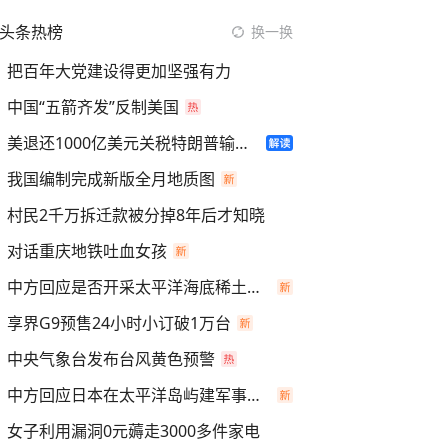
头条热榜
换一换
把百年大党建设得更加坚强有力
中国“五箭齐发”反制美国
美退还1000亿美元关税特朗普输了吗
我国编制完成新版全月地质图
村民2千万拆迁款被分掉8年后才知晓
对话重庆地铁吐血女孩
中方回应是否开采太平洋海底稀土资源
享界G9预售24小时小订破1万台
中央气象台发布台风黄色预警
中方回应日本在太平洋岛屿建军事设施
女子利用漏洞0元薅走3000多件家电