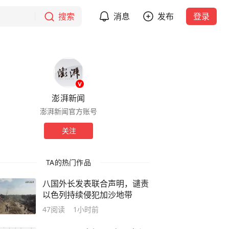
搜索
消息
发布
登录
澎湃新闻
澎湃新闻官方账号
关注
TA的热门作品
八国外长发表联合声明，谴责
以色列持续侵犯加沙地带
47
阅读
1小时前