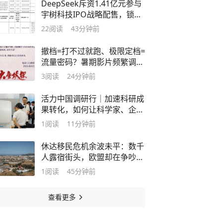
DeepSeek斥资1.41亿元参与
宇树科技IPO战略配售，锁定
期36个月
22
阅读
43分钟前
撤档=打不过就跑、极限定档=
流量密码？暑期影片频繁调
整，暴露市场痛点
3
阅读
24分钟前
活力中国调研行｜加速科研成
果转化，如何让科学家、企业
家更好双向奔赴
1
阅读
11分钟前
休达移民危机余波未平：数千
人露宿街头，欧盟却在争吵该
谁负责
1
阅读
45分钟前
查看更多