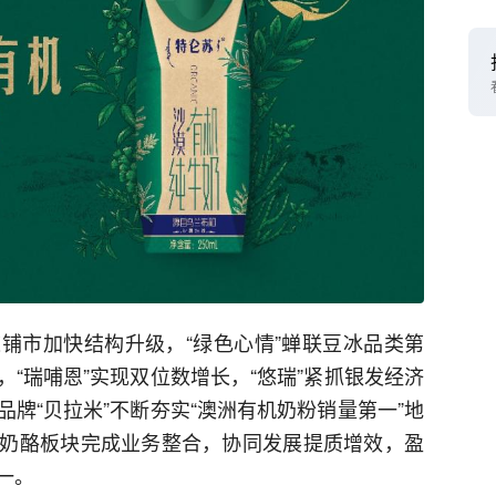
铺市加快结构升级，“绿色心情”蝉联豆冰品类第
“瑞哺恩”实现双位数增长，“悠瑞”紧抓银发经济
牌“贝拉米”不断夯实“澳洲有机奶粉销量第一”地
奶酪板块完成业务整合，协同发展提质增效，盈
一。