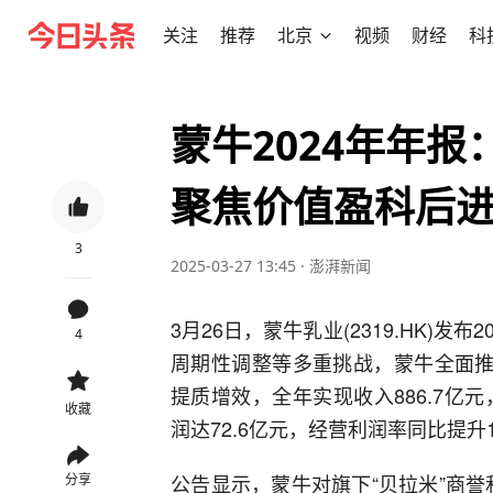
关注
推荐
北京
视频
财经
科
蒙牛2024年年报
聚焦价值盈科后
3
2025-03-27 13:45
·
澎湃新闻
3月26日，蒙牛乳业(2319.HK)
4
周期性调整等多重挑战，蒙牛全面推
提质增效，全年实现收入886.7亿元
收藏
润达72.6亿元，经营利润率同比提升1
公告显示，蒙牛对旗下“贝拉米”商
分享