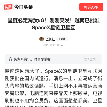
打开APP
星链必定淘汰5G！刚刚突发！越南已批准
SpaceX星链卫星互
七迦社
关注
2025-3-28 06:45
头条听资讯，时事尽掌握
去听全文
越南这回玩大了。SpaceX的星链卫星互联网
刚获批在国内试运行，消息一出，立马成了街
头巷尾的热议话题。手机上网不用再被运营商
套餐绑架，电脑连网直接靠天上那颗星，电视
刷剧也不用掏会员费。这画面想想都美，卫星