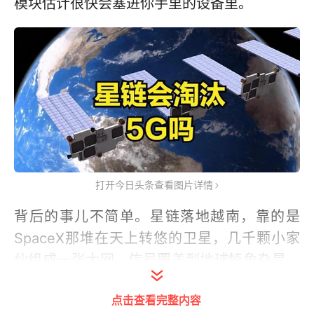
模块估计很快会塞进你手里的设备里。
打开今日头条查看图片详情
背后的事儿不简单。星链落地越南，靠的是
SpaceX那堆在天上转悠的卫星，几千颗小家
伙组成一张大网，信号覆盖到地球犄角旮旯。
5G还得修基站，
拉光纤
，费时费力，星链却能
点击查看完整内容
一步到位。成本上算笔账，基建省了，维护也