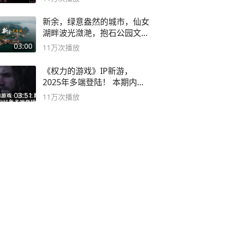
新余，绿意盎然的城市，仙女
湖畔波光潋滟，抱石公园文化
深邃……
03:00
11万
次播放
《权力的游戏》IP新游，
2025年多端登陆！ 本期内容
概要
03:51
11万
次播放