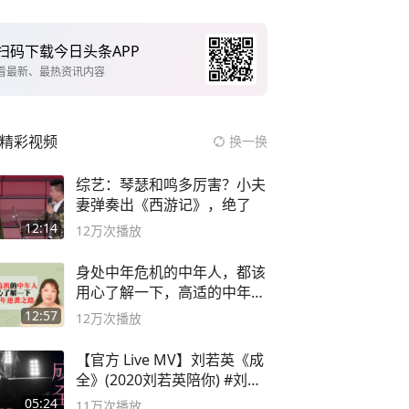
扫码下载今日头条APP
看最新、最热资讯内容
精彩视频
换一换
综艺：琴瑟和鸣多厉害？小夫
妻弹奏出《西游记》，绝了
12:14
12万
次播放
身处中年危机的中年人，都该
用心了解一下，高适的中年逆
袭之路
12:57
12万
次播放
【官方 Live MV】刘若英《成
全》(2020刘若英陪你) #刘若
英 #成全
05:24
11万
次播放