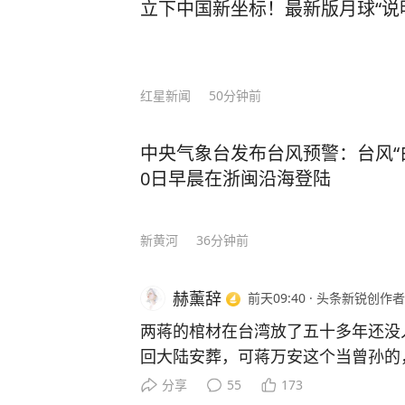
立下中国新坐标！最新版月球“说
红星新闻
50分钟前
中央气象台发布台风预警：台风“
0日早晨在浙闽沿海登陆
新黄河
36分钟前
赫薰辞
前天09:40
·
头条新锐创作者
两蒋的棺材在台湾放了五十多年还没
回大陆安葬，可蒋万安这个当曾孙的
盘棋，远不止孝道两个字能说清。 
分享
55
173