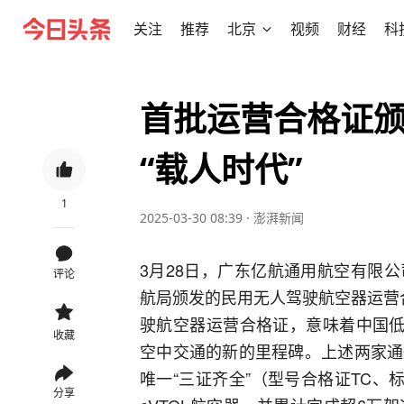
关注
推荐
北京
视频
财经
科
首批运营合格证
“载人时代”
1
2025-03-30 08:39
·
澎湃新闻
3月28日，广东亿航通用航空有限
评论
航局颁发的民用无人驾驶航空器运营
驶航空器运营合格证，意味着中国低
收藏
空中交通的新的里程碑。上述两家通航
唯一“三证齐全”（型号合格证TC、
分享