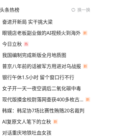
头条热榜
换一换
奋进开新局 实干挑大梁
眼镜店老板副业做的AI视频火到海外
今日立秋
我国编制完成新版全月地质图
普京八年前的话被军方用进对乌战报
银行午休1.5小时 留个窗口行不行
女子开一天一夜空调后二氧化碳中毒
现代版摸金校尉落网查获400多枚古币
韩媒：韩足协7场比赛性贿赂20名裁判
AI复原文人笔下的立秋
对话重庆地铁吐血女孩