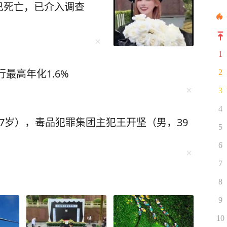
已死亡，已介入调查
1
最高年化1.6%
2
3
4
7岁），毒品犯罪集团主犯王开坚（男，39
5
6
7
8
9
10