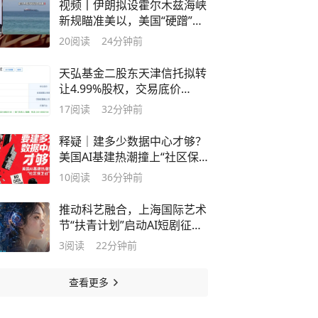
视频丨伊朗拟设霍尔木兹海峡
新规瞄准美以，美国“硬蹭”谈
判桌
20
阅读
24分钟前
天弘基金二股东天津信托拟转
让4.99%股权，交易底价
15.67亿元
17
阅读
32分钟前
释疑｜建多少数据中心才够？
美国AI基建热潮撞上“社区保
卫战”
10
阅读
36分钟前
推动科艺融合，上海国际艺术
节“扶青计划”启动AI短剧征集
展演
3
阅读
22分钟前
查看更多