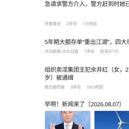
急请求警方介入，警方赶到时她
齐鲁壹点
2
评论
1小时前
5年期大额存单“重出江湖”，四大行
大众新闻-大众日报
1
评论
前天07:35
组织卖淫集团主犯余井红（女，2
岁）被通缉
南方都市报
3
评论
10小时前
早啊！新闻来了〔2026.08.07〕