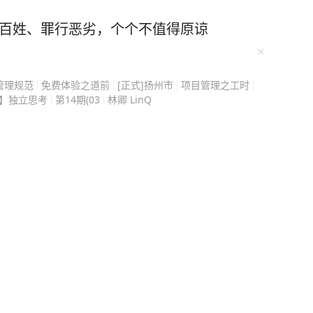
史旧账，而是搅动今天的
走的每一步都很小心，在
害百姓、罪行恶劣，个个不值得原谅
迁葬的事更是能绕就绕。
，也是民进党每逢选举就
间公开说慈湖陵寝是“威权
管理规范
免费体验之道前
[正式]扬州市
项目管理之工时
念馆”。 这等于是直接把
5】独立思考
第14期(03
林卿 LinQ
安这时候要是高调推动迁
平白送人刀子，站在选举
的选项。 蒋万安代表的
”路线，跟传统深蓝阵营
他需要向岛内年轻选民证
而是一个能撇清所谓“威权
能跟深蓝彻底闹翻，那才是
葬的事刚好卡在这两条路
平衡，所以他选择不动，
置。 蒋万安夹在中间，