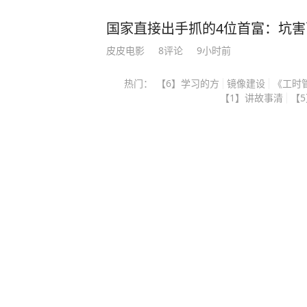
不敢动，这个“不敢”，怕的不是翻历
政治算盘。 他当上台北市长之后，
国家直接出手抓的4位首富：坑
岛内公开场合几乎不主动提两蒋，
皮皮电影
8
评论
9小时前
理由是：两蒋既是国民党的历史遗产
拉出来批斗的靶子，赖清德在选战期
热门：
【6】学习的方
镜像建设
《工时
象征”，提出要改成所谓“转型正义纪
【1】讲故事清
【
两蒋定调成需要被清算的符号，蒋万
葬，等于自己跳进对手挖好的坑里，
利益上算这笔账，所以沉默就是最好
是国民党新生代里正在成型的“本土化
之间已经有了微妙但清晰的距离。 
明自己不是靠祖辈吃饭的政治后代，
包袱”的现代政治人物。 可他又不
他在党内初选和大选时的铁票仓，迁
的交叉口，往哪边迈一步都可能失去
用沉默把自己钉在政治光谱的中间位