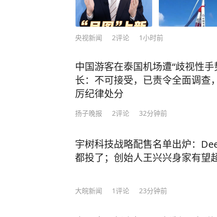
央视新闻
2
评论
1小时前
中国游客在泰国机场遭“歧视性手
长：不可接受，已责令全面调查
厉纪律处分
扬子晚报
2
评论
32分钟前
宇树科技战略配售名单出炉：Dee
都投了；创始人王兴兴身家有望超
大皖新闻
1
评论
23分钟前