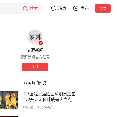
搜索
消息
发布
登录
澎湃新闻
澎湃新闻官方账号
关注
TA的热门作品
U17国足三连胜晋级明日之星
半决赛，定位球成最大亮点
35
阅读
15分钟前