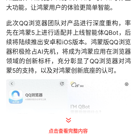
大功能，让鸿蒙用户的体验更简单智能。
此次QQ浏览器团队对产品进行深度重构，率
先在鸿蒙5上进行适配并上线智能体QBot，后
续将陆续推出安卓和iOS版本。鸿蒙版QQ浏览
器积极抢占AI先机，将成为鸿蒙应用在浏览器
领域的创新标杆，充分彰显了QQ浏览器对鸿
蒙5的支持，以及对鸿蒙创新底座的认可。
点击查看完整内容