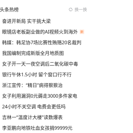
头条热榜
换一换
奋进开新局 实干挑大梁
眼镜店老板副业做的AI视频火到海外
韩媒：韩足协7场比赛性贿赂20名裁判
我国编制完成新版全月地质图
女子开一天一夜空调后二氧化碳中毒
银行午休1.5小时 留个窗口行不行
浙江宣传：“精日”病得狠狠治
女子利用漏洞0元薅走3000多件家电
24小时不关空调 电费会更低吗
吉林一“温度计大楼”读数爆表
李亚鹏向地铁吐血女孩捐99999元