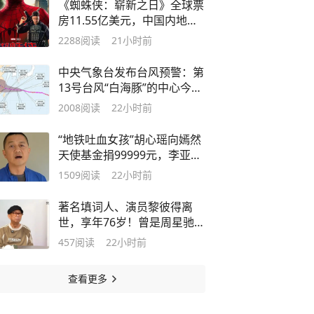
《蜘蛛侠：崭新之日》全球票
房11.55亿美元，中国内地已
破10亿元，暂时登顶2026全
2288
阅读
21小时前
球票房榜
中央气象台发布台风预警：第
13号台风“白海豚”的中心今晨
5点位于浙江省温州市偏东方
2008
阅读
22小时前
向约1360公里的西北太平洋
上，逐渐向华东沿海靠近
“地铁吐血女孩”胡心瑶向嫣然
天使基金捐99999元，李亚鹏
落泪感谢：我个人向心瑶捐赠
1509
阅读
22小时前
99999元，向心瑶的病友之家
也捐赠99999元
著名填词人、演员黎彼得离
世，享年76岁！曾是周星驰
“御用配角” ，在《唐伯虎点秋
457
阅读
22小时前
香》里饰演华府师爷
查看更多