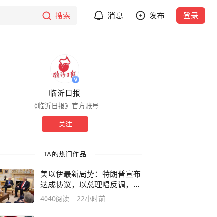
搜索
消息
发布
登录
临沂日报
《临沂日报》官方账号
关注
TA的热门作品
美以伊最新局势：特朗普宣布
达成协议，以总理唱反调，美
以存五方面分歧；伊朗称霍尔
4040
阅读
22小时前
木兹海峡现有两条航道将关
闭；胡塞武装再袭击沙特油轮