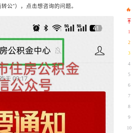
商转公”），点击想咨询的问题。
1
2
3
4
5
6
7
8
9
10