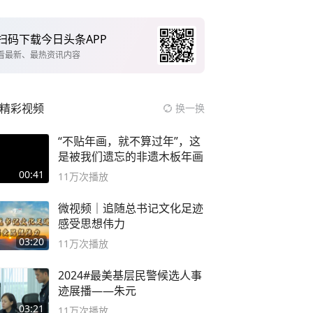
扫码下载今日头条APP
看最新、最热资讯内容
精彩视频
换一换
“不贴年画，就不算过年”，这
是被我们遗忘的非遗木板年画
00:41
11万
次播放
微视频｜追随总书记文化足迹
感受思想伟力
03:20
11万
次播放
2024#最美基层民警候选人事
迹展播——朱元
03:21
11万
次播放