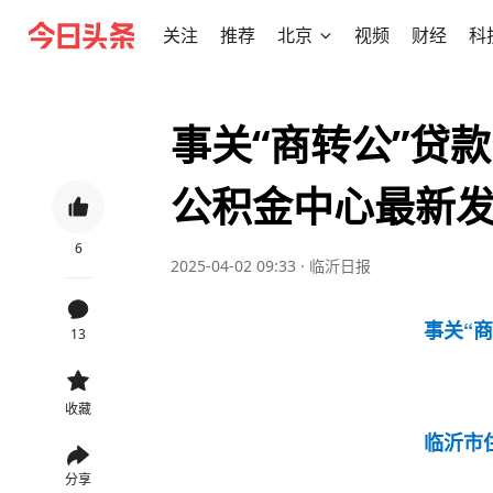
关注
推荐
北京
视频
财经
科
事关“商转公”贷
公积金中心最新
6
2025-04-02 09:33
·
临沂日报
事关“
13
收藏
临沂市
分享