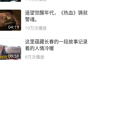
遥望觉醒年代，《热血》铸就
警魂。
04:19
10万
次播放
这里蕴藏长春的一段故事记录
着的人情冷暖
00:58
6万
次播放