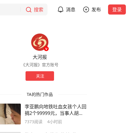
搜索
消息
发布
登录
大河报
《大河报》官方账号
关注
TA的热门作品
李亚鹏向地铁吐血女孩个人回
捐2个99999元，当事人胡心
瑶回应钱款用途，称“对方很
7373
阅读
4小时前
关心自己的病情并鼓励她”