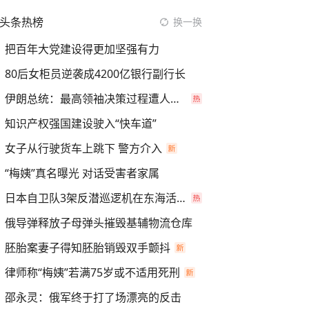
头条热榜
换一换
把百年大党建设得更加坚强有力
80后女柜员逆袭成4200亿银行副行长
伊朗总统：最高领袖决策过程遭人利用
知识产权强国建设驶入“快车道”
女子从行驶货车上跳下 警方介入
“梅姨”真名曝光 对话受害者家属
日本自卫队3架反潜巡逻机在东海活动
俄导弹释放子母弹头摧毁基辅物流仓库
胚胎案妻子得知胚胎销毁双手颤抖
律师称“梅姨”若满75岁或不适用死刑
邵永灵：俄军终于打了场漂亮的反击