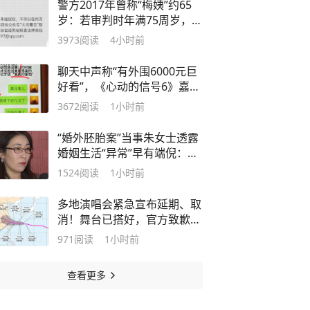
警方2017年曾称“梅姨”约65
岁：若审判时年满75周岁，死
刑是否适用？律师解读
3973
阅读
4小时前
聊天中声称“有外围6000元巨
好看”，《心动的信号6》嘉宾
侯卓成发长文致歉：口嗨顺嘴
3672
阅读
1小时前
就说出去了，当年确实太不成
熟，聊天话题不当
“婚外胚胎案”当事朱女士透露
婚姻生活“异常”早有端倪：丈
夫常年边界感模糊，身边各种
1524
阅读
1小时前
莺莺燕燕，因其掌控经济大
权，自己知情却无力干预
多地演唱会紧急宣布延期、取
消！舞台已搭好，官方致歉称
“不可抗力”
971
阅读
1小时前
查看更多