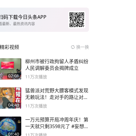
扫码下载今日头条APP
看最新、最热资讯内容
精彩视频
换一换
柳州市被行政拘留人矛盾纠纷
人民调解委员会揭牌成立
02:01
11万
次播放
猛兽派对荒野大膘客模式发现
无赖玩法！走对手的路让对手
无路可走
04:43
11万
次播放
一万元预算开局冲周年庆！第
一天就只剩3598元了 #妄想山
海
01:40
11万
次播放