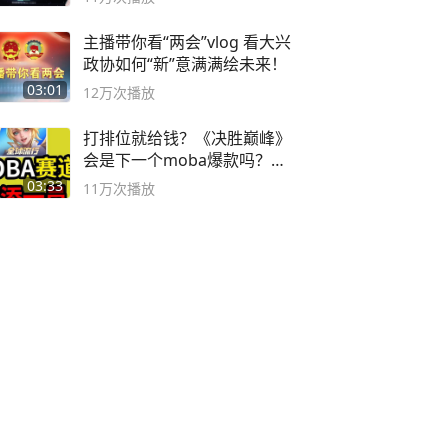
主播带你看“两会”vlog 看大兴
政协如何“新”意满满绘未来！
03:01
12万
次播放
打排位就给钱？《决胜巅峰》
会是下一个moba爆款吗？#
决胜巅峰
03:33
11万
次播放