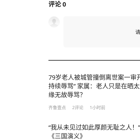
评论
0
79岁老人被城管撞倒离世案一审开
持续辱骂” 家属：老人只是在晒太
缘无故辱骂？
齐鲁壹点
2
评论
1小时前
“我从未见过如此厚颜无耻之人！”
《三国演义》