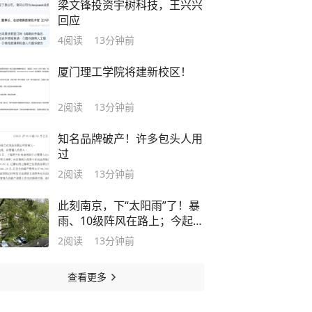
梁文锋投资宇树科技，王兴兴
回应
4
阅读
13分钟前
厦门理工学院将建新校区！
2
阅读
13分钟前
知名品牌破产！许多包头人用
过
2
阅读
13分钟前
此刻南京，下“太阳雨”了！暴
雨、10级阵风在路上；今起5
天，南京将出现持续性大风和
2
阅读
13分钟前
降水天气，注意防范大风强降
雨
查看更多