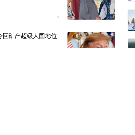
夺回矿产超级大国地位
述被卖诈骗园区遭遇
中国人正在抛弃旅行社？