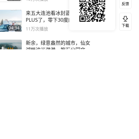
反馈
来五大连池看冰封蓝电E5
PLUS了，零下30度的双重冰
下载
封40小时全录
04:34
11万
次播放
新余，绿意盎然的城市，仙女
湖畔波光潋滟，抱石公园文化
深邃……
03:00
11万
次播放