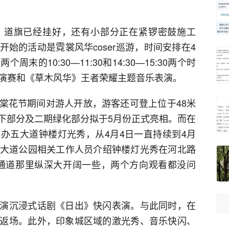
go、道旗已经挂好，还有小部分正在紧锣密鼓施工
始的活动是霓裳风华coser巡游，时间安排在4
周末的10:30—11:30和14:30—15:30两个时
表演赛和《草木风华》王者荣耀主题音乐表演。
棠花节期间对游人开放，游客还可登上位于48米
下部分及二期绿化部分拟于5月份正式亮相。而在
办五大道钟楼灯光秀，从4月4日一直持续到4月
段。据五大道公园相关工作人员介绍钟楼灯光秀在河北路
通道那里纵深大开阔一些，两个方向观看都没问
演沉浸式话剧《日出》快闪表演。与此同时，在
返场。此外，印象城区域的激光秀、音乐快闪、