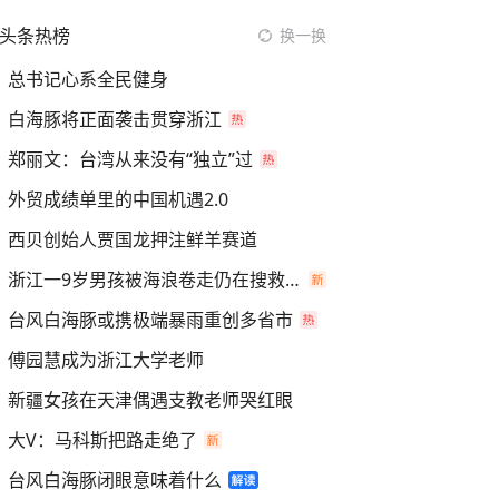
头条热榜
换一换
总书记心系全民健身
白海豚将正面袭击贯穿浙江
郑丽文：台湾从来没有“独立”过
外贸成绩单里的中国机遇2.0
西贝创始人贾国龙押注鲜羊赛道
浙江一9岁男孩被海浪卷走仍在搜救中
台风白海豚或携极端暴雨重创多省市
傅园慧成为浙江大学老师
新疆女孩在天津偶遇支教老师哭红眼
大V：马科斯把路走绝了
台风白海豚闭眼意味着什么