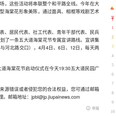
场，这些活动将串联整个和平路全线。今年在大
型海棠花形象美陈，通过面具、相框等戏剧艺术
1
表、居民代表、社工代表、青年干部代表、民兵
2
策划了一条五大道海棠花节专属宣讲路线。宣讲集
与河北路交口），4月4日、6日、12日，每天两
3
4
5
大道海棠花节启动仪式在今天19:30五大道民园广
6
7
来源错误或者侵犯您的合法权益，您可通过邮箱
8
址：jpbl@jp.jiupainews.com
9
举报
10