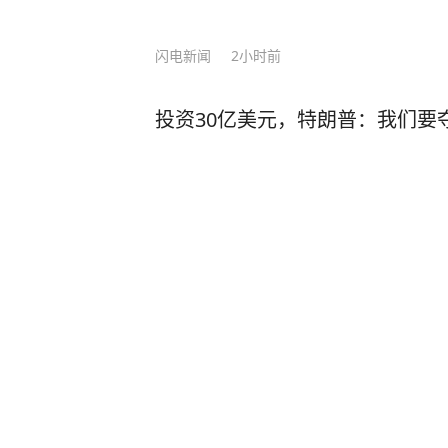
闪电新闻
2小时前
投资30亿美元，特朗普：我们要
澎湃新闻
58分钟前
视频丨遭毒打、电击 逃生男子亲
央视新闻
2
评论
前天11:20
“大规模闭店、订单暴跌50%”，