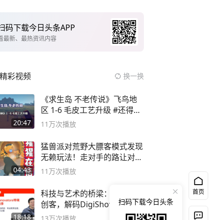
扫码下载今日头条APP
看最新、最热资讯内容
精彩视频
换一换
《求生岛 不老传说》飞鸟地
区 1-6 毛皮工艺升级 #还得是
主机大作
20:47
11万
次播放
猛兽派对荒野大膘客模式发现
无赖玩法！走对手的路让对手
无路可走
04:43
11万
次播放
首页
科技与艺术的桥梁：专访跨界
扫码下载今日头条
创客，解码DigiShow的创新
之路
18:18
13万
次播放