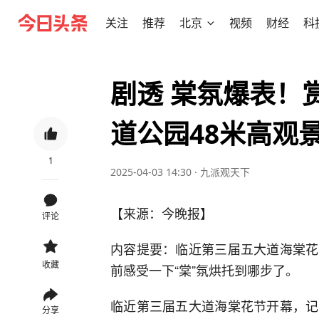
关注
推荐
北京
视频
财经
科
剧透 棠氛爆表！
道公园48米高观
1
2025-04-03 14:30
·
九派观天下
【来源：今晚报】
评论
内容提要：临近第三届五大道海棠花
收藏
前感受一下“棠”氛烘托到哪步了。
临近第三届五大道海棠花节开幕，记
分享