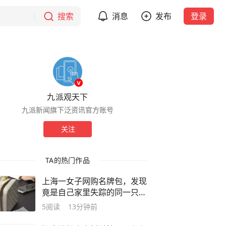
搜索
消息
发布
登录
九派观天下
九派新闻旗下泛资讯官方账号
关注
TA的热门作品
上海一女子网购名牌包，发现
竟是自己家里失踪的同一只！
被转卖了5次，从上海到广州
5
阅读
13分钟前
再回到上海