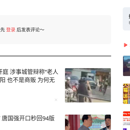
请先
登录
后发表评论～
庭 涉事城管辩称“老人
阳 也不是商贩 为何无
 唐国强开口秒回94版