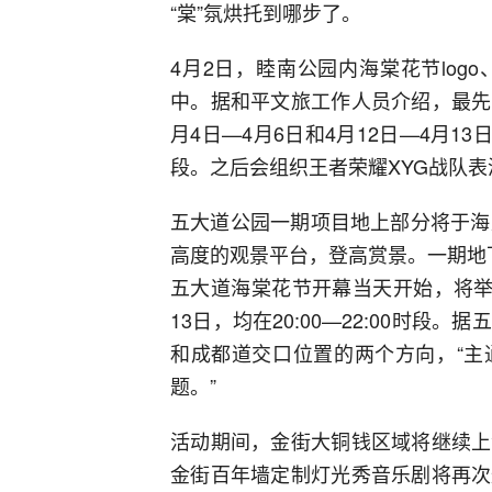
“棠”氛烘托到哪步了。
4月2日，睦南公园内海棠花节lo
中。据和平文旅工作人员介绍，最先开
月4日—4月6日和4月12日—4月13日两个
段。之后会组织王者荣耀XYG战队
五大道公园一期项目地上部分将于海
高度的观景平台，登高赏景。一期地
五大道海棠花节开幕当天开始，将举
13日，均在20:00—22:00时
和成都道交口位置的两个方向，“主
题。”
活动期间，金街大铜钱区域将继续上
金街百年墙定制灯光秀音乐剧将再次