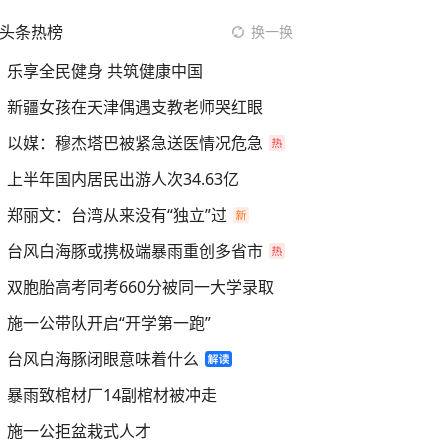
头条热榜
换一换
乐享全民健身 共筑健康中国
新疆女孩在天津偶遇支教老师哭红眼
以媒：穆杰塔巴被紧急送医情况危急
上半年国内居民出游人次34.63亿
郑丽文：台湾从来没有“独立”过
台风白海豚或携极端暴雨重创多省市
双胞胎高考同考660分被同一大学录取
施一公带队开启“开学第一跑”
台风白海豚闭眼意味着什么
暴雨致棺材厂14副棺材被冲走
施一公拒盆栽式人才