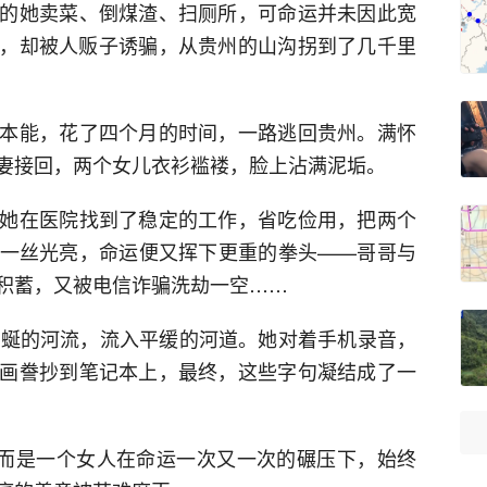
的她卖菜、倒煤渣、扫厕所，可命运并未因此宽
，却被人贩子诱骗，从贵州的山沟拐到了几千里
本能，花了四个月的时间，一路逃回贵州。满怀
妻接回，两个女儿衣衫褴褛，脸上沾满泥垢。
她在医院找到了稳定的工作，省吃俭用，把两个
一丝光亮，命运便又挥下更重的拳头——哥哥与
积蓄，又被电信诈骗洗劫一空……
蜿蜒的河流，流入平缓的河道。她对着手机录音，
画誊抄到笔记本上，最终，这些字句凝结成了一
，而是一个女人在命运一次又一次的碾压下，始终