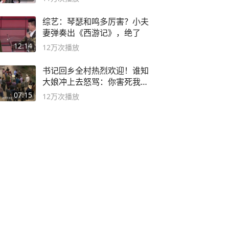
综艺：琴瑟和鸣多厉害？小夫
妻弹奏出《西游记》，绝了
12:14
12万
次播放
书记回乡全村热烈欢迎！谁知
大娘冲上去怒骂：你害死我儿
子
07:15
12万
次播放