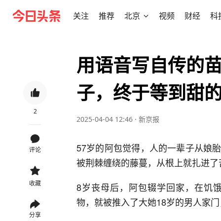
关注
推荐
北京
视频
财经
科
用语音写自传的
子，终于等到甜
2
2025-04-04 12:46
·
新京报
57岁的阿包觉得，人的一辈子从娘
评论
被荆棘缠绕的藤蔓，从根上就扎进了
收藏
8岁丧母后，阿包辍学回家，在饥饿
物，就被推入了大她18岁的男人家
分享