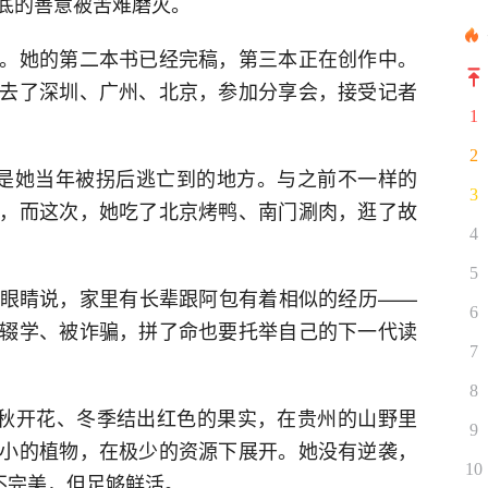
底的善意被苦难磨灭。
。她的第二本书已经完稿，第三本正在创作中。
去了深圳、广州、北京，参加分享会，接受记者
1
2
是她当年被拐后逃亡到的地方。与之前不一样的
3
，而这次，她吃了北京烤鸭、南门涮肉，逛了故
4
5
眼睛说，家里有长辈跟阿包有着相似的经历——
6
辍学、被诈骗，拼了命也要托举自己的下一代读
7
8
夏秋开花、冬季结出红色的果实，在贵州的山野里
9
小的植物，在极少的资源下展开。她没有逆袭，
10
不完美，但足够鲜活。