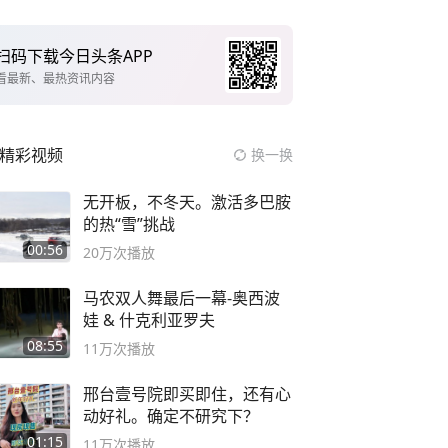
扫码下载今日头条APP
看最新、最热资讯内容
精彩视频
换一换
无开板，不冬天。激活多巴胺
的热“雪”挑战
00:56
20万
次播放
马农双人舞最后一幕-奥西波
娃 & 什克利亚罗夫
08:55
11万
次播放
邢台壹号院即买即住，还有心
动好礼。确定不研究下？
01:15
11万
次播放