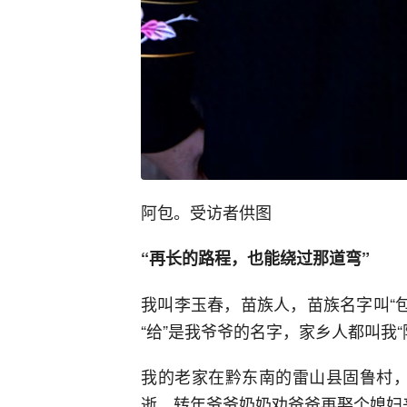
阿包。受访者供图
“再长的路程，也能绕过那道弯”
我叫李玉春，苗族人，苗族名字叫“包
“给”是我爷爷的名字，家乡人都叫我“
我的老家在黔东南的雷山县固鲁村，
逝，转年爷爷奶奶劝爸爸再娶个媳妇