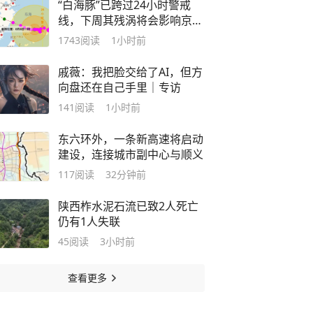
“白海豚”已跨过24小时警戒
线，下周其残涡将会影响京津
冀等地
1743
阅读
1小时前
戚薇：我把脸交给了AI，但方
向盘还在自己手里｜专访
141
阅读
1小时前
东六环外，一条新高速将启动
建设，连接城市副中心与顺义
117
阅读
32分钟前
陕西柞水泥石流已致2人死亡
仍有1人失联
45
阅读
3小时前
查看更多