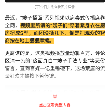
打开今日头条查看图片详情
最近，“嫂子揉面”系列视频以病毒式传播席卷
全网，
视频里所谓的“嫂子们”穿着紧身衣在厨
房扭成S型，面团没揉几下，倒是把观众的智
商按在地上狠狠摩擦。
更离谱的是，这类视频播放量动辄百万，评论
区清一色的“这面真白”“嫂子手法专业”等恶俗
留言，直到官媒一记重锤砸下，这场荒唐的流
量狂欢才被按下暂停键。
究竟是怎样的视频，能掀起如此大的风
浪？又为何会让网友们议论纷纷？
点击查看完整内容