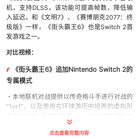
机，支持DLSS，该功能可提高帧数，降低输
入延迟。和《文明7》、《赛博朋克2077：终
极版》一样，《街头霸王6》也是Switch 2首
发游戏之一。
对比视频：
《街头霸王6》追加Nintendo Switch 2的
专属模式
・本地联机对战提供以传奇格斗手进行对战的
“1vs1”，以及使用在环球游历中培养的虚拟形
象來对战的“虚拟形象赛”！一场火花四溅的对
战就在您的手上展开！
点击查看完整内容