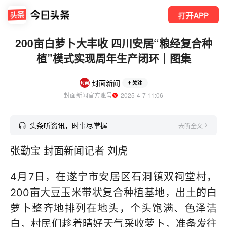
打开APP
200亩白萝卜大丰收 四川安居“粮经复合种
植”模式实现周年生产闭环｜图集
封面新闻
关注
封面新闻官方账号
  2025-4-7 11:06
头条听资讯，时事尽掌握
去听全文
张勤宝 封面新闻记者 刘虎
4月7日，在遂宁市安居区石洞镇双祠堂村，
200亩大豆玉米带状复合种植基地，出土的白
萝卜整齐地排列在地头，个头饱满、色泽洁
白，村民们趁着晴好天气采收萝卜，准备发往