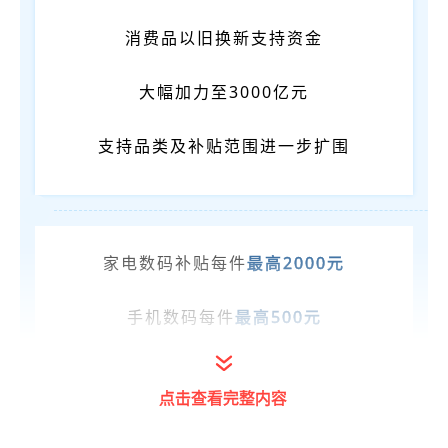
消费品以旧换新支持资金
大幅加力至3000亿元
支持品类及补贴范围进一步扩围
家电数码补贴每件
最高2000元
手机数码每件
最高500元
卖旧车并购买新能源汽车每辆
最高补贴
1.5
点击查看完整内容
万元
！