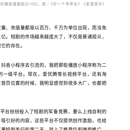
的播放量都超过10亿。图 /《好一个乖乖女》《家里家外》
放量、充值量都是以百万、千万为单位出现，而当免
上亿。短剧的市场越来越庞大了，不仅是普通观众，
视它的存在。
、抖音小程序去引流的，我把那些播放小程序称为二
的一级平台。现在，爱优腾等长视频平台，还有淘
在首页位置的时候，我明显感觉到很多大厂，也都把
。
大平台纷纷投入了短剧的军备竞赛，要么上线自制的
了吸引好的内容，这些平台不仅提供创作激励，也给
红果短剧发行的第二天，就上了推荐位和弹窗推广。