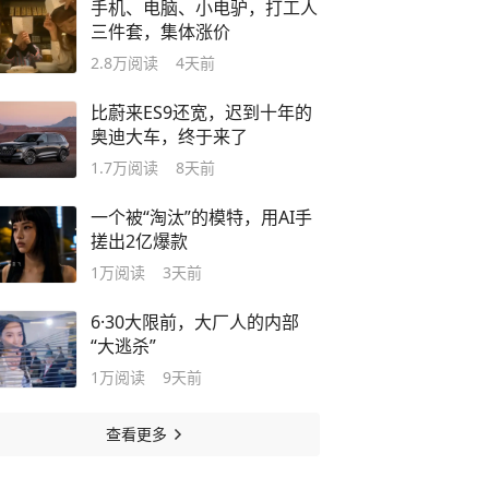
手机、电脑、小电驴，打工人
三件套，集体涨价
2.8万
阅读
4天前
比蔚来ES9还宽，迟到十年的
奥迪大车，终于来了
1.7万
阅读
8天前
一个被“淘汰”的模特，用AI手
搓出2亿爆款
1万
阅读
3天前
6·30大限前，大厂人的内部
“大逃杀”
1万
阅读
9天前
查看更多