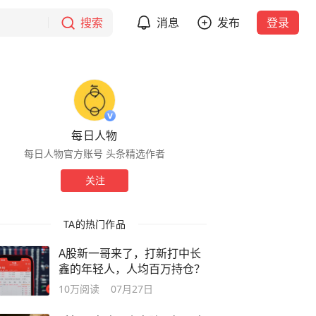
搜索
消息
发布
登录
每日人物
每日人物官方账号 头条精选作者
关注
TA的热门作品
A股新一哥来了，打新打中长
鑫的年轻人，人均百万持仓？
10万
阅读
07月27日