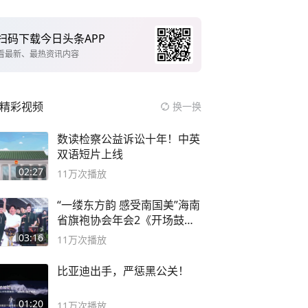
扫码下载今日头条APP
看最新、最热资讯内容
精彩视频
换一换
数读检察公益诉讼十年！中英
双语短片上线
02:27
11万
次播放
“一缕东方韵 感受南国美”海南
省旗袍协会年会2《开场鼓》
二团
03:16
11万
次播放
比亚迪出手，严惩黑公关！
01:20
11万
次播放