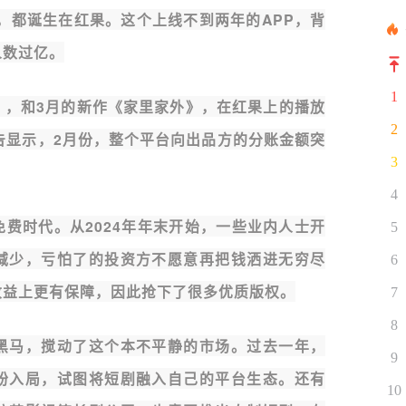
剧，都诞生在红果。这个上线不到两年的APP，背
人数过亿。
1
》，和3月的新作《家里家外》，在红果上的播放
2
告显示，2月份，整个平台向出品方的分账金额突
3
4
费时代。从2024年年末开始，一些业内人士开
5
减少，亏怕了的投资方不愿意再把钱洒进无穷尽
6
收益上更有保障，因此抢下了很多优质版权。
7
8
黑马，搅动了这个本不平静的市场。过去一年，
9
纷入局，试图将短剧融入自己的平台生态。还有
10