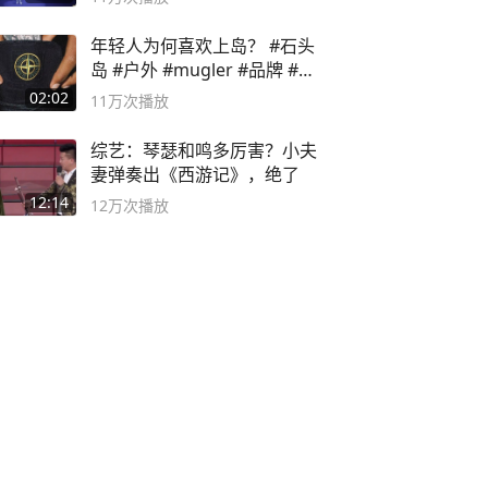
年轻人为何喜欢上岛？ #石头
岛 #户外 #mugler #品牌 #足
球流氓
02:02
11万
次播放
综艺：琴瑟和鸣多厉害？小夫
妻弹奏出《西游记》，绝了
12:14
12万
次播放