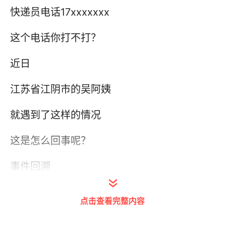
快递员电话17xxxxxxx
这个电话你打不打？
近日
江苏省江阴市的吴阿姨
就遇到了这样的情况
这是怎么回事呢？
事件回溯
近日，吴阿姨收到一个快递的短信取件提醒，
点击查看完整内容
称其有一个快递已到“菜鸟驿站”，但自己购买
的快递已经签收了。为确认情况，她拨通了短