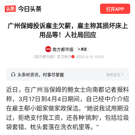
打开APP
广州保姆投诉雇主欠薪，雇主称其损坏床上
用品等！人社局回应
南方都市报
关注
《南方都市报》官方账号
  2025-4-10 10:53
头条听资讯，时事尽掌握
去听全文
近日，在广州当保姆的鲍女士向南都记者报料
称，3月17日到4月4日期间，自己经中介介绍
在雇主郗小姐家做家政保洁。“她说我试用期没
过，拒绝支付我工资，还各种‘挑刺’，包括垃圾
袋套错、枕头套落在洗衣机里等。”