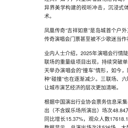
异界美学构建的视听冲击，沉浸式体验
术。
凤凰传奇“吉祥如意”是岛城首个户
传奇演唱会门票甚至被不少歌迷当作
业内人士介绍，2025年演唱会行
联场的重量级项目出现，持续突破单
天举办演唱会的“撞车”情形，如今
种“碰撞”也在逐渐减少。三联场、
让城市演艺经济的层次更加清晰。
根据中国演出行业协会票务信息采集
出（不含娱乐场所演出）场次48.84万
同比增长15.37%，观众人数17618
数据显示，总演出场次达536场，大