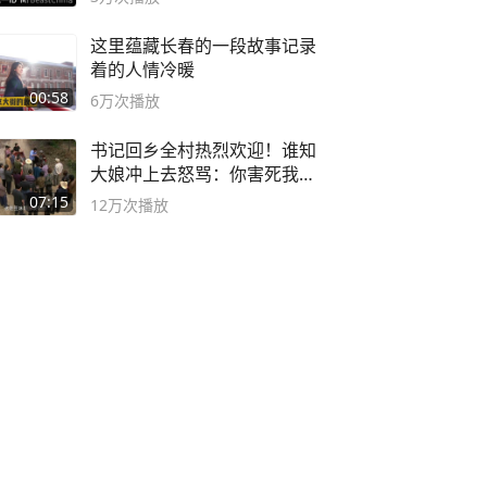
这里蕴藏长春的一段故事记录
着的人情冷暖
00:58
6万
次播放
书记回乡全村热烈欢迎！谁知
大娘冲上去怒骂：你害死我儿
子
07:15
12万
次播放