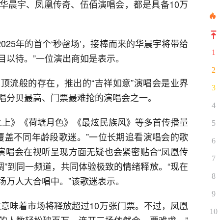
华晨宇、凤凰传奇、伍佰演唱会，都是具备10万
2025年的首个‘秒罄场’，接棒而来的华晨宇将带给
1
目以待。”一位演出商如是表示。
2
顶流般的存在，推出的“吉祥如意”演唱会是业界
3
唱分贝最高、门票最难抢的演唱会之一。
4
亮之上》《荷塘月色》《最炫民族风》等多首传播量
5
，覆盖不同年龄段歌迷。”一位长期追看演唱会的歌
6
”演唱会在视听呈现方面无疑也会紧密贴合“凤凰传
7
调”到同一频道，共同体验极致的情绪释放。“现在
8
场万人大合唱中。”该歌迷表示。
9
这意味着市场将释放超过10万张门票。不过，凤凰
10