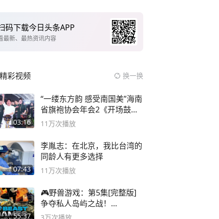
扫码下载今日头条APP
看最新、最热资讯内容
精彩视频
换一换
“一缕东方韵 感受南国美”海南
省旗袍协会年会2《开场鼓》
二团
03:16
11万
次播放
李胤志：在北京，我比台湾的
同龄人有更多选择
07:43
11万
次播放
🎮野兽游戏：第5集[完整版]
争夺私人岛屿之战！
#MrBeastChina
55:37
3万
次播放