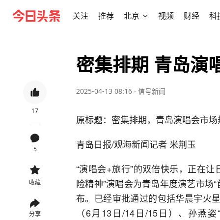
关注
推荐
北京
视频
财经
科
密集排期 青岛演
2025-04-13 08:16
·
信号新闻
17
原标题：密集排期，青岛演唱会市场
青岛日报/观海新闻记者 米荆玉
5
“演唱会+旅行”的双倍快乐，正在
险精神”演唱会为青岛年度演艺市场
收藏
布。已经审批通过的包括华晨宇火星演
（6月13日/14日/15日）、孙燕姿
分享