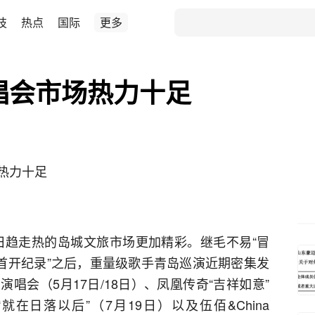
技
热点
国际
更多
唱会市场热力十足
热力十足
让日趋走热的岛城文旅市场更加精彩。继毛不易“冒
“首开纪录”之后，重量级歌手青岛巡演近期密集发
唱会（5月17日/18日）、凤凰传奇“吉祥如意”
“就在日落以后”（7月19日）以及伍佰&China