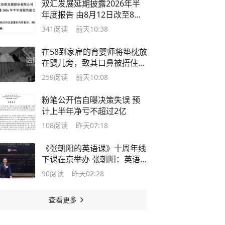
双汇发展延期披露2026年半
年度报告 由8月12日改至8月
29日
341
阅读
前天10:38
在58到家雇的育婴师将垫枕放
在婴儿旁，致其口鼻被捂住
家长申请退费屡次被拒，平台
259
阅读
前天10:08
改为赔偿1元
粉笔公开信自曝决策失误 预
计上半年净亏不超过2亿
108
阅读
昨天07:18
《张朝阳的英语课》十周年线
下课在京举办 张朝阳：英语
世界是一座知识宝藏
90
阅读
昨天02:28
查看更多