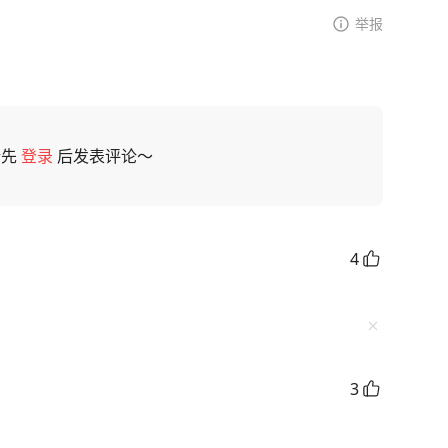
举报
请先
登录
后发表评论～
4
3