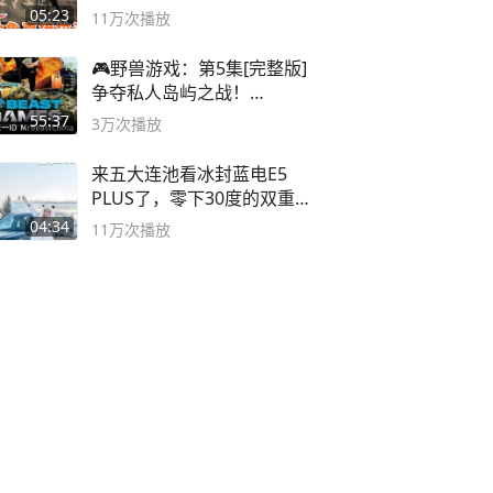
器！
05:23
11万
次播放
🎮野兽游戏：第5集[完整版]
争夺私人岛屿之战！
#MrBeastChina
55:37
3万
次播放
来五大连池看冰封蓝电E5
PLUS了，零下30度的双重冰
封40小时全录
04:34
11万
次播放