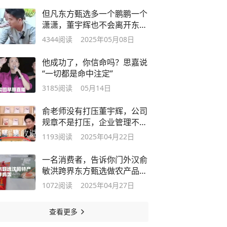
但凡东方甄选多一个鹏鹏一个
潇潇，董宇辉也不会离开东方
甄选
4344
阅读
2025年05月08日
他成功了，你信命吗？思嘉说
“一切都是命中注定”
3185
阅读
05月14日
俞老师没有打压董宇辉，公司
规章不是打压，企业管理不同
于写作
1193
阅读
2025年04月22日
一名消费者，告诉你门外汉俞
敏洪跨界东方甄选做农产品为
什么成功
1072
阅读
2025年04月27日
查看更多