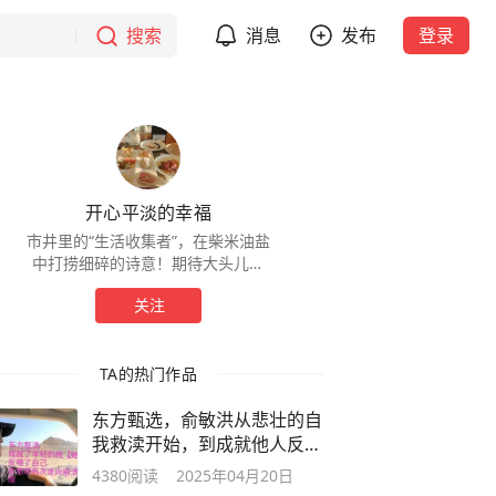
搜索
消息
发布
登录
开心平淡的幸福
市井里的“生活收集者”，在柴米油盐
中打捞细碎的诗意！期待大头儿子
小头爸爸再相遇
关注
TA的热门作品
东方甄选，俞敏洪从悲壮的自
我救渎开始，到成就他人反噬
自身结束
4380
阅读
2025年04月20日