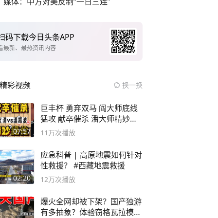
媒体：中方对美反制“一日三连”
扫码下载今日头条APP
看最新、最热资讯内容
精彩视频
换一换
巨丰杯 勇弃双马 阎大师底线
猛攻 献卒催杀 潘大师精妙入
局
07:57
11万
次播放
应急科普 | 高原地震如何针对
性救援？ #西藏地震救援
02:20
12万
次播放
爆火全网却被下架？国产独游
有多抽象？体验窃格瓦拉模拟