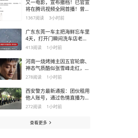
又一电影，宣布撤档！已官宣
将在腾讯视频全网首播！曾获
奥斯卡最佳动画长片，豆瓣评
1367
阅读
3小时前
分8.5
广东东莞一车主把海鲜忘车里
4天，打开门瞬间洗车店老板
崩溃：满车都是蛆，味道熏得
413
阅读
1小时前
眼睛都是辣的
河南一烧烤摊主因五官轮廓、
神态气质酷似张雪峰走红，二
人同为42岁，家中都有一个女
278
阅读
1小时前
儿；张雪峰曾表示，财富自由
以后要开一家烤肉店
西安警方最新通报：团伙租用
他人账号，通过色情直播为电
诈引流，26人现场被抓！
272
阅读
1小时前
查看更多