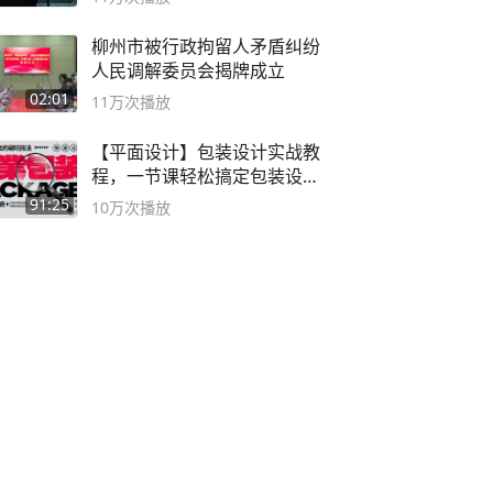
柳州市被行政拘留人矛盾纠纷
人民调解委员会揭牌成立
02:01
11万
次播放
【平面设计】包装设计实战教
程，一节课轻松搞定包装设计
流程！
91:25
10万
次播放