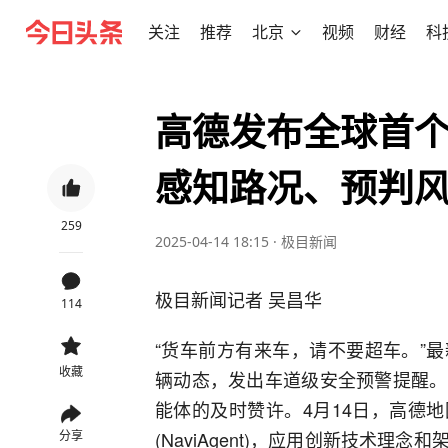
关注
推荐
北京
视频
财经
科
高德发布全球首个
感知路况、预判
259
2025-04-14 18:15
·
极目新闻
极目新闻记者 吴昌华
114
“货车前方有来车，请不要超车。”
收藏
辆动态，发出车道级安全预警提醒。
能体的及时赞许。4月14日，高德
(NaviAgent)，应用创新技术
分享