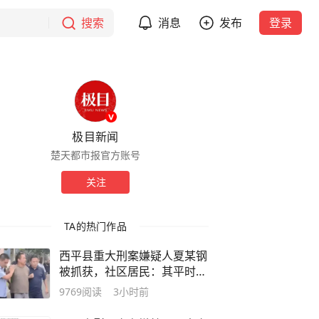
搜索
消息
发布
登录
极目新闻
楚天都市报官方账号
关注
TA的热门作品
西平县重大刑案嫌疑人夏某钢
被抓获，社区居民：其平时从
事砸墙等杂活，租住在城中村
9769
阅读
3小时前