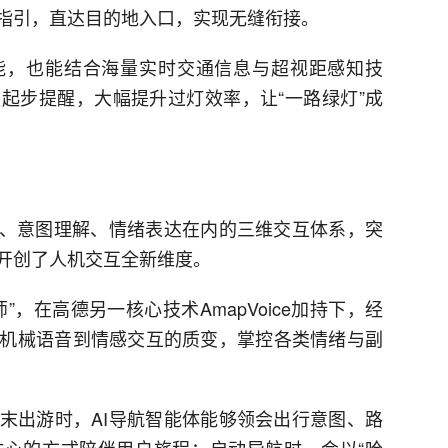
指引，直达目的地入口，实现无缝衔接。
能，也能结合海量实时交通信息与超视距感知技
起步提醒，大幅提升过灯效率，让“一路绿灯”成
别、意图理解、情绪表达在内的三维交互体系，突
开创了人机交互全新维度。
，在高德另一核心技术AmapVoice加持下，经
机械语音到情感交互的质变，掌控各类情绪与副
末出游时，AI导航智能体能够领会出行意图、路
心的方式陪伴用户旅程：启动导航时，会以“哈