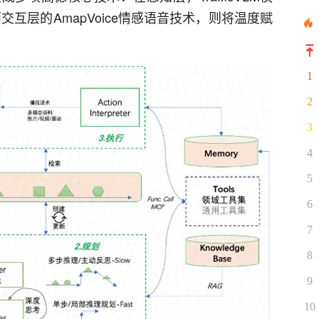
互层的AmapVoice情感语音技术，则将温度赋
1
2
3
4
5
6
7
8
9
10