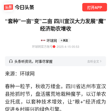
打开APP
“套种”一亩“变”二亩 四川宣汉大力发展“魔”
经济助农增收
环球网
关注
环球网官方账号
  2025-4-15 05:53
头条听资讯，时事尽掌握
去听全文
来源：环球网
春种一粒芋，秋收万缕金。四川省达州市宣汉
县抢抓时节，盘活撂荒地栽种魔芋，以订单农
业托底，以套种技术增效，让“粮+”经济成为
促进乡村振兴的绿色引擎。