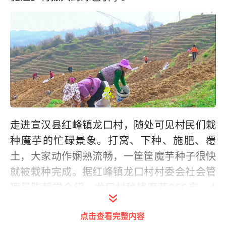
走进宣汉县红峰镇龙口村，随处可见村民们栽
种魔芋的忙碌景象。打窝、下种、施肥、覆
土，大家动作娴熟流畅，一筐筐魔芋种子很快
就被栽种完成。据红峰镇龙口村村委会社会管
理员陈朝学介绍，龙口村种植魔芋350亩，4
月中旬种植结束，然后在魔芋地套种玉米，这
点击查看完整内容
样套种，一亩变二亩，增加村民收入。