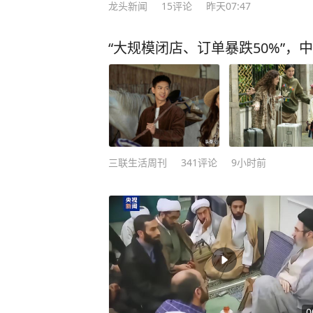
龙头新闻
15
评论
昨天07:47
“大规模闭店、订单暴跌50%”，
三联生活周刊
341
评论
9小时前
0