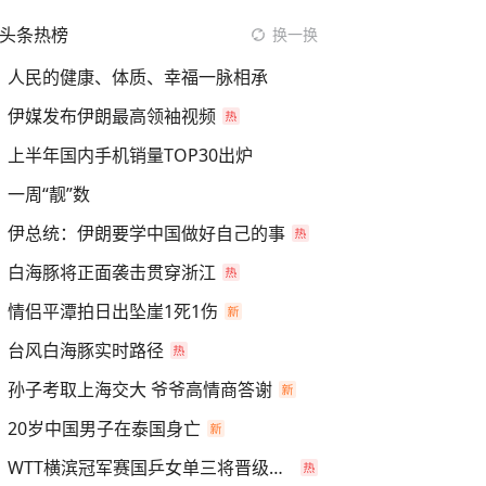
头条热榜
换一换
人民的健康、体质、幸福一脉相承
伊媒发布伊朗最高领袖视频
上半年国内手机销量TOP30出炉
一周“靓”数
伊总统：伊朗要学中国做好自己的事
白海豚将正面袭击贯穿浙江
情侣平潭拍日出坠崖1死1伤
台风白海豚实时路径
孙子考取上海交大 爷爷高情商答谢
20岁中国男子在泰国身亡
WTT横滨冠军赛国乒女单三将晋级四强