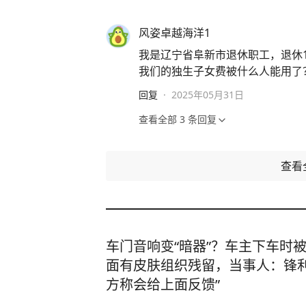
风姿卓越海洋1
我是辽宁省阜新市退休职工，退休
我们的独生子女费被什么人能用了
回复
·
2025年05月31日
查看全部
3
条回复
查看
车门音响变“暗器”？车主下车时
面有皮肤组织残留，当事人：锋利
方称会给上面反馈”