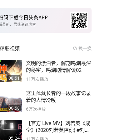
扫码下载今日头条APP
看最新、最热资讯内容
精彩视频
换一换
文明的漂泊者，解剖鸣潮最深
的秘密，鸣潮剧情解读02
08:51
11万
次播放
这里蕴藏长春的一段故事记录
着的人情冷暖
00:58
6万
次播放
【官方 Live MV】刘若英《成
全》(2020刘若英陪你) #刘若
英 #成全
05:24
11万
次播放