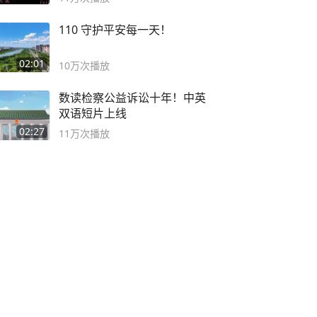
110 守护平安每一天！
02:01
10万
次播放
数读检察公益诉讼十年！中英
双语短片上线
02:27
11万
次播放