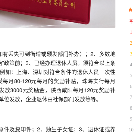
1
2
如有丢失可到街道或颁发部门补办）；2、多数地
3
二胎”政策前；3、已经办理退休人员。须符合以上条
4
例如：上海、深圳对符合条件的退休人员一次性
5
受每月80-120元每月的奖励补贴，珠海实行每月
6
发放3000元奖励金，陕西咸阳每月120元奖励补
7
单位发放，企业退休由社保部门发放等等。
8
9
原件及复印件；2、独生子女证；3、退休证或养
10