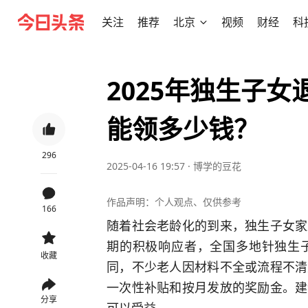
关注
推荐
北京
视频
财经
科
2025年独生子
能领多少钱？
296
2025-04-16 19:57
·
博学的豆花
作品声明：个人观点、仅供参考
166
随着社会老龄化的到来，独生子女家
期的积极响应者，全国多地针独生
收藏
同，不少老人因材料不全或流程不清
一次性补贴和按月发放的奖励金。建
分享
可以受益。