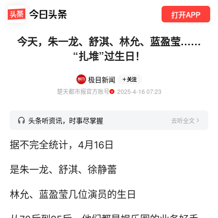
打开APP
今天，朱一龙、舒淇、林允、蓝盈莹……
“扎堆”过生日！
极目新闻
关注
楚天都市报官方账号
  2025-4-16 07:23
头条听资讯，时事尽掌握
去听全文
据不完全统计，4月16日
是朱一龙、舒淇、徐静蕾
林允、蓝盈莹几位演员的生日